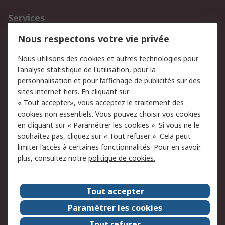
Services
750.000 produits
2.500 marques
Nous respectons votre vie privée
Commander
Solutions d’achat
Nous utilisons des cookies et autres technologies pour
Retours
Support technique
l'analyse statistique de l'utilisation, pour la
Track & trace
personnalisation et pour l’affichage de publicités sur des
sites internet tiers. En cliquant sur
« Tout accepter», vous acceptez le traitement des
Legal
cookies non essentiels. Vous pouvez choisir vos cookies
Politique de cookies
Sécurité des e-mails
en cliquant sur « Paramétrer les cookies ». Si vous ne le
souhaitez pas, cliquez sur « Tout refuser ». Cela peut
Politique de protection
Conditions générales
limiter l’accès à certaines fonctionnalités. Pour en savoir
des données - Mise à
de vente
plus, consultez notre
politique de cookies.
jour
A propos de RS
Tout accepter
Le groupe RS Group
A propos de RS
Paramétrer les cookies
RS dans le monde
Travaillez chez RS
Tout refuser