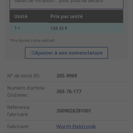
dates de livraison " pour plus de détails
Unité
Prix par unité
1 +
123,13 €
*Prix donné à titre indicatif
Ajouter à une nomenclature
N° de stock RS
:
205-9969
Numéro d'article
303-76-177
Distrelec
:
Référence
2609026281001
fabricant
:
Fabricant
:
Wurth Elektronik