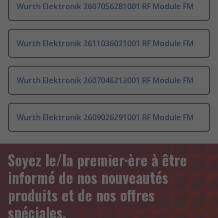
Wurth Elektronik 2607056281001 RF Module FM
Wurth Elektronik 2611036021001 RF Module FM
Wurth Elektronik 2607046213001 RF Module FM
Wurth Elektronik 2609026291001 RF Module FM
Soyez le/la premier·ère à être
informé de nos nouveautés
produits et de nos offres
spéciales.