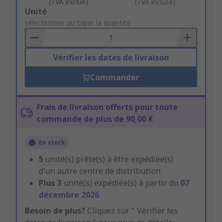
(TVA exclue)
(TVA incluse)
Add
Unité
to
sélectionner ou taper la quantité
Basket
Vérifier les dates de livraison
Commander
Frais de livraison offerts pour toute
commande de plus de 90,00 €
En stock
5
unité(s) prête(s) à être expédiée(s)
d'un autre centre de distribution
Plus
3
unité(s) expédiée(s) à partir du
07
décembre 2026
Besoin de plus?
Cliquez sur " Vérifier les