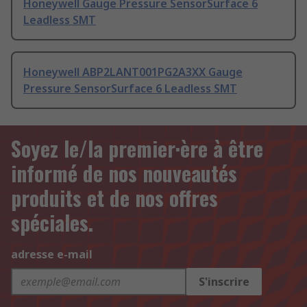
Honeywell Gauge Pressure SensorSurface 6
Leadless SMT
Honeywell ABP2LANT001PG2A3XX Gauge
Pressure SensorSurface 6 Leadless SMT
Soyez le/la premier·ère à être
informé de nos nouveautés
produits et de nos offres
spéciales.
adresse e-mail
S'inscrire