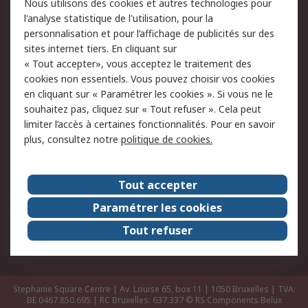
Nous utilisons des cookies et autres technologies pour
Retours
Support technique
l'analyse statistique de l'utilisation, pour la
Track & trace
personnalisation et pour l’affichage de publicités sur des
sites internet tiers. En cliquant sur
« Tout accepter», vous acceptez le traitement des
Legal
cookies non essentiels. Vous pouvez choisir vos cookies
Politique de cookies
Sécurité des e-mails
en cliquant sur « Paramétrer les cookies ». Si vous ne le
souhaitez pas, cliquez sur « Tout refuser ». Cela peut
Politique de protection
Conditions générales
limiter l’accès à certaines fonctionnalités. Pour en savoir
des données - Mise à
de vente
plus, consultez notre
politique de cookies.
jour
A propos de RS
Tout accepter
Le groupe RS Group
A propos de RS
Paramétrer les cookies
RS dans le monde
Travaillez chez RS
Tout refuser
ESG
Stephanie Square Centre | Av. Louise 65, box 11 | 1050 Bruxelles | TVA:
BE 0467.850.695 | RC Bruxelles: 637.337
© RS Components Belux