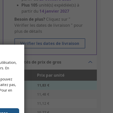
Plus
105
unité(s) expédiée(s) à
partir du
14 janvier 2027
Besoin de plus?
Cliquez sur "
Vérifier les dates de livraison " pour
plus de détails
Vérifier les dates de livraison
Possibilités de prix de gros
tilisation,
rs. En
Unité
Prix par unité
s pouvez
haitez pas,
1 - 4
11,83 €
 Pour en
5 - 9
11,48 €
10 - 24
11,12 €
25 - 49
10,77 €