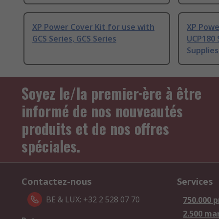
XP Power Cover Kit for use with
XP Powe
GCS Series, GCS Series
UCP180 
Supplies
Soyez le/la premier·ère à être
informé de nos nouveautés
produits et de nos offres
spéciales.
Contactez-nous
Services
BE & LUX: +32 2 528 07 70
750.000 p
2.500 ma