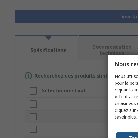
Voir l
Documentation
Spécifications
technique
Nous res
Recherchez des produits similaires en sél
Nous utiliso
pour la pers
cliquant sur
Sélectionner tout
Attr
« Tout acce
choisir vos
Marq
cliquez sur 
Acces
savoir plus
Produ