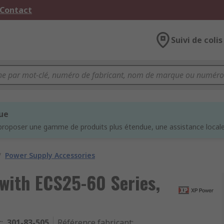
 Contact
Suivi de colis
que
proposer une gamme de produits plus étendue, une assistance locale 
/
Power Supply Accessories
 with ECS25-60 Series,
c
:
301-83-505
Référence fabricant
: