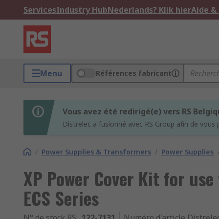
Services
Industry Hub
Nederlands? Klik hier
Aide &
Menu
Références fabricant
Vous avez été redirigé(e) vers RS Belgi
Distrelec a fusionné avec RS Group afin de vous 
/
Power Supplies & Transformers
/
Power Supplies
XP Power Cover Kit for use
ECS Series
N° de stock RS
:
122-7131
Numéro d'article Distrele