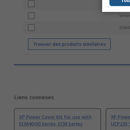
Tou
For U
Serie
Stand
Trouver des produits similaires
Liens connexes
XP Power Cover Kit for use with
XP Power
ECM40/60 Series, ECM Series
UCP225 S