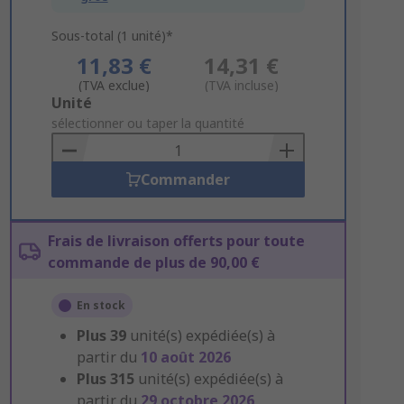
Sous-total (1 unité)*
11,83 €
14,31 €
(TVA exclue)
(TVA incluse)
Add
Unité
to
sélectionner ou taper la quantité
Basket
Commander
Frais de livraison offerts pour toute
commande de plus de 90,00 €
En stock
Plus
39
unité(s) expédiée(s) à
partir du
10 août 2026
Plus
315
unité(s) expédiée(s) à
partir du
29 octobre 2026