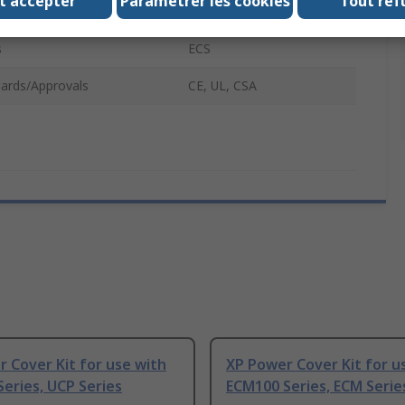
t accepter
Paramétrer les cookies
Tout ref
se With
ECS25-60 Series
s
ECS
ards/Approvals
CE, UL, CSA
 Cover Kit for use with
XP Power Cover Kit for u
eries, UCP Series
ECM100 Series, ECM Serie