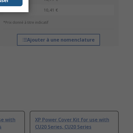
user
50 +
10,41 €
*Prix donné à titre indicatif
Ajouter à une nomenclature
se with
XP Power Cover Kit for use with
s
CU20 Series, CU20 Series