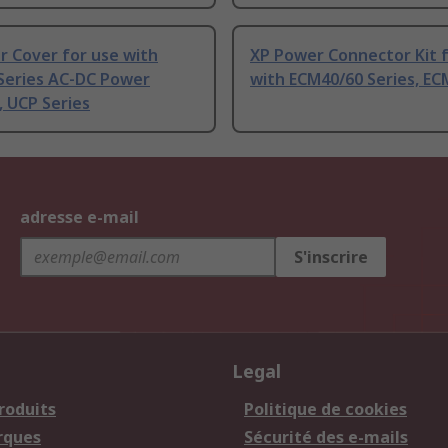
r Cover for use with
XP Power Connector Kit 
Series AC-DC Power
with ECM40/60 Series, EC
, UCP Series
adresse e-mail
S'inscrire
Legal
roduits
Politique de cookies
rques
Sécurité des e-mails