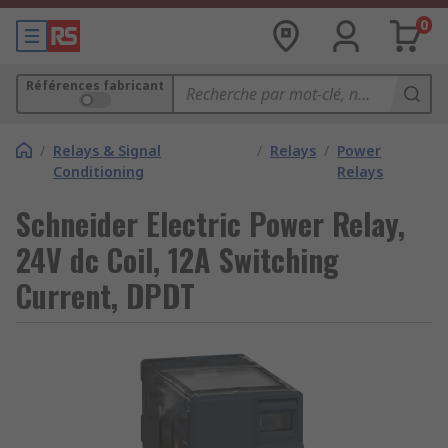
0
Références fabricant
/
Relays & Signal
/
Relays
/
Power
Conditioning
Relays
Schneider Electric Power Relay,
24V dc Coil, 12A Switching
Current, DPDT