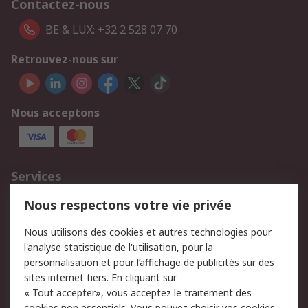
Contactez-nous
BE & LUX: +32 2 528 07 70
Retrouvez-nous sur
Nous acceptons
Services
750.000 produits
2.500 marques
Nous respectons votre vie privée
Commander
Solutions d’achat
Nous utilisons des cookies et autres technologies pour
Retours
Support technique
l'analyse statistique de l'utilisation, pour la
Track & trace
personnalisation et pour l’affichage de publicités sur des
sites internet tiers. En cliquant sur
« Tout accepter», vous acceptez le traitement des
Legal
cookies non essentiels. Vous pouvez choisir vos cookies