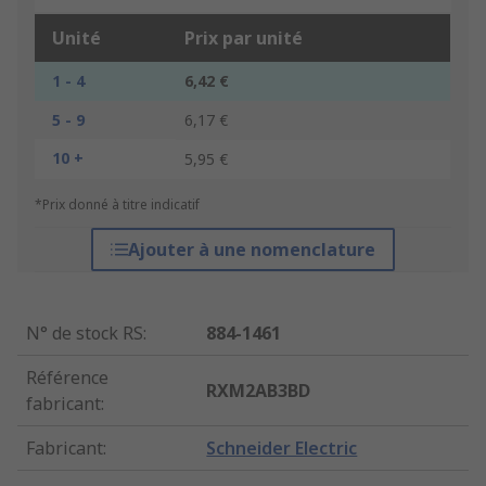
Unité
Prix par unité
1 - 4
6,42 €
5 - 9
6,17 €
10 +
5,95 €
*Prix donné à titre indicatif
Ajouter à une nomenclature
N° de stock RS
:
884-1461
Référence
RXM2AB3BD
fabricant
:
Fabricant
:
Schneider Electric