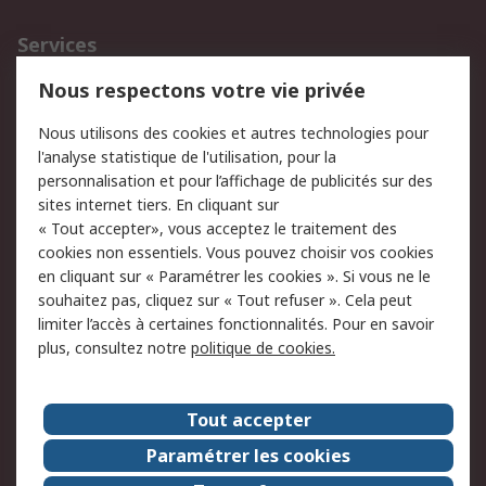
Services
750.000 produits
2.500 marques
Nous respectons votre vie privée
Commander
Solutions d’achat
Nous utilisons des cookies et autres technologies pour
Retours
Support technique
l'analyse statistique de l'utilisation, pour la
Track & trace
personnalisation et pour l’affichage de publicités sur des
sites internet tiers. En cliquant sur
« Tout accepter», vous acceptez le traitement des
Legal
cookies non essentiels. Vous pouvez choisir vos cookies
Politique de cookies
Sécurité des e-mails
en cliquant sur « Paramétrer les cookies ». Si vous ne le
souhaitez pas, cliquez sur « Tout refuser ». Cela peut
Politique de protection
Conditions générales
limiter l’accès à certaines fonctionnalités. Pour en savoir
des données - Mise à
de vente
plus, consultez notre
politique de cookies.
jour
A propos de RS
Tout accepter
Le groupe RS Group
A propos de RS
Paramétrer les cookies
RS dans le monde
Travaillez chez RS