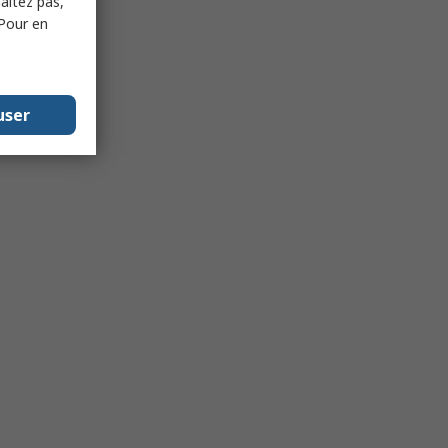
haitez pas,
 Pour en
user