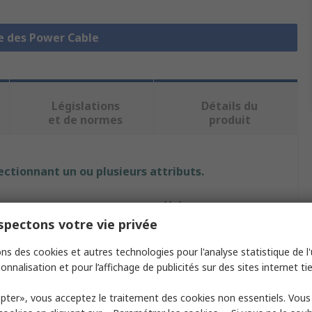
le des Power Cable
Législations
Détails du
et de normes
produit
ectionnant un ou plusieurs attributs.
Valeur
pectons votre vie privée
TBS de Buck B.V
ns des cookies et autres technologies pour l'analyse statistique de l'u
e
Spiral Cable
onnalisation et pour l’affichage de publicités sur des sites internet tie
ores
12
pter», vous acceptez le traitement des cookies non essentiels. Vou