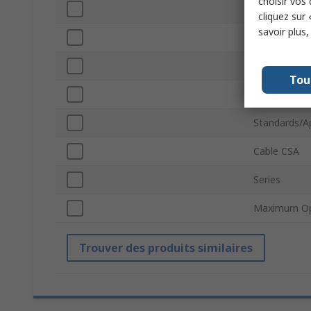
choisir vos
Jacket Colou
cliquez sur 
savoir plus
Cable Lengt
Jacket Mater
Tou
Conductor T
Standards/A
Cable CSA
Series
Maximum Op
Trouver des produits similaires