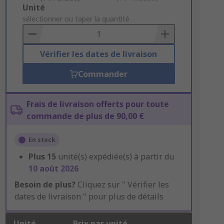
Add
Unité
to
sélectionner ou taper la quantité
Basket
Vérifier les dates de livraison
Commander
Frais de livraison offerts pour toute
commande de plus de 90,00 €
En stock
Plus
15
unité(s) expédiée(s) à partir du
10 août 2026
Besoin de plus?
Cliquez sur " Vérifier les
dates de livraison " pour plus de détails
Unité
Prix par unité