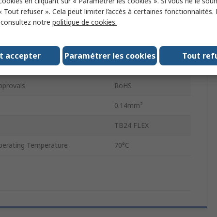
 cookies en cliquant sur « Paramétrer les cookies ». Si vous ne le sou
r
Black
« Tout refuser ». Cela peut limiter l’accès à certaines fonctionnalités.
, consultez notre
politique de cookies.
h
2.8m
ial
Polyurethane
t accepter
Paramétrer les cookies
Tout ref
ype
Stranded
pprovals
RoHS
0.14mm²
TB24 FLEX
erating Temperature
70°C