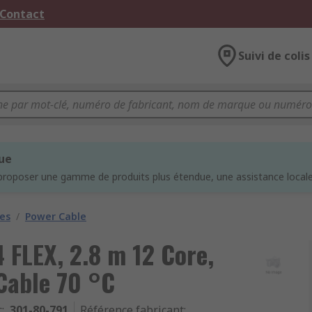
 Contact
Suivi de colis
que
proposer une gamme de produits plus étendue, une assistance locale 
les
/
Power Cable
 FLEX, 2.8 m 12 Core,
Cable 70 °C
c
:
301-80-791
Référence fabricant
: