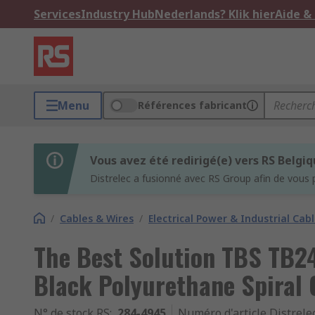
Services
Industry Hub
Nederlands? Klik hier
Aide &
Menu
Références fabricant
Vous avez été redirigé(e) vers RS Belgi
Distrelec a fusionné avec RS Group afin de vous 
/
Cables & Wires
/
Electrical Power & Industrial Cab
The Best Solution TBS TB24
Black Polyurethane Spiral 
N° de stock RS
:
284-4945
Numéro d'article Distrele