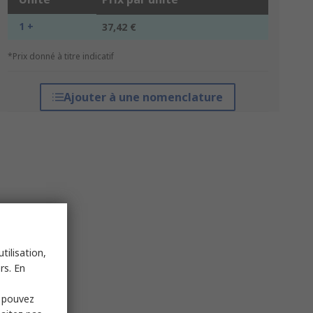
1 +
37,42 €
*Prix donné à titre indicatif
Ajouter à une nomenclature
tilisation,
rs. En
s pouvez