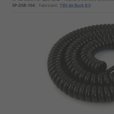
SP-DSR-104
Fabricant
:
TBS de Buck B.V