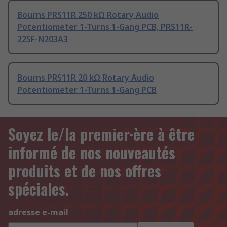
Bourns PRS11R 250 kΩ Rotary Audio
Potentiometer 1-Turns 1-Gang PCB, PRS11R-
225F-N203A3
Bourns PRS11R 20 kΩ Rotary Audio
Potentiometer 1-Turns 1-Gang PCB
Soyez le/la premier·ère à être
informé de nos nouveautés
produits et de nos offres
spéciales.
adresse e-mail