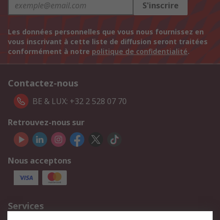
S'inscrire
Les données personnelles que vous nous fournissez en
vous inscrivant à cette liste de diffusion seront traitées
conformément à notre
politique de confidentialité
.
Contactez-nous
BE & LUX: +32 2 528 07 70
Retrouvez-nous sur
Nous acceptons
Services