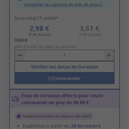
Consulter les options de prix de gros
Sous-total (1 unité)*
2,98 €
3,61 €
(TVA exclue)
(TVA incluse)
Add
Unité
to
sélectionner ou taper la quantité
Basket
Vérifier les dates de livraison
Commander
Frais de livraison offerts pour toute
commande de plus de 90,00 €
Temporairement en rupture de stock
Expédition à partir du
28 décembre