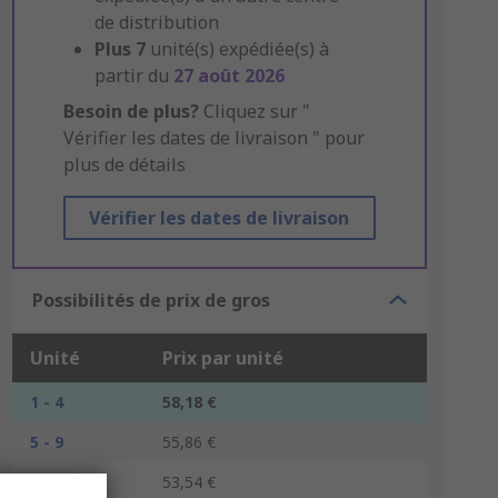
de distribution
Plus
7
unité(s) expédiée(s) à
partir du
27 août 2026
Besoin de plus?
Cliquez sur "
Vérifier les dates de livraison " pour
plus de détails
Vérifier les dates de livraison
Possibilités de prix de gros
Unité
Prix par unité
1 - 4
58,18 €
5 - 9
55,86 €
10 +
53,54 €