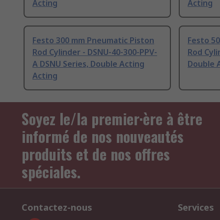
Acting
Acting
Festo 300 mm Pneumatic Piston
Festo 5
Rod Cylinder - DSNU-40-300-PPV-
Rod Cyli
A DSNU Series, Double Acting
Double A
Acting
Soyez le/la premier·ère à être
informé de nos nouveautés
produits et de nos offres
spéciales.
Contactez-nous
Services