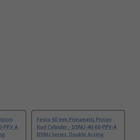
iston
Festo 60 mm Pneumatic Piston
30-PPV-A
Rod Cylinder - DSNU-40-60-PPV-A
ng
DSNU Series, Double Acting