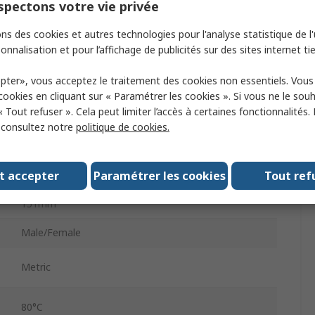
DSNU
pectons votre vie privée
Pneumatic Piston Rod Cylinder
ns des cookies et autres technologies pour l'analyse statistique de l'u
onnalisation et pour l’affichage de publicités sur des sites internet tie
19229
pter», vous acceptez le traitement des cookies non essentiels. Vou
Double Acting
 cookies en cliquant sur « Paramétrer les cookies ». Si vous ne le sou
« Tout refuser ». Cela peut limiter l’accès à certaines fonctionnalités.
Flange, Front, Swivel, Direct, Foot, Rear
, consultez notre
politique de cookies.
Pneumatic
t accepter
Paramétrer les cookies
Tout ref
500mm
151mm
Male/Female
Metric
80°C