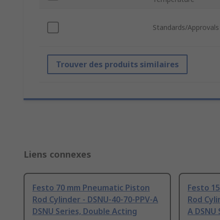
Standards/Approvals
Trouver des produits similaires
Liens connexes
Festo 70 mm Pneumatic Piston
Festo 1
Rod Cylinder - DSNU-40-70-PPV-A
Rod Cyli
DSNU Series, Double Acting
A DSNU S