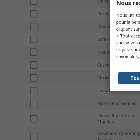
Series
Nous res
Product Type
Nous utiliso
pour la pers
Model Number
cliquant sur
« Tout acce
Action Type
choisir vos
cliquez sur 
Mount Type
savoir plus
Cushioning Type
Tou
Stroke Length
Length
Piston Rod Gender
Piston Rod Thread
Standard
Maximum Operating
Temperature