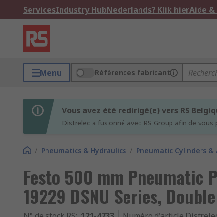
Services
Industry Hub
Nederlands? Klik hier
Aide &
Menu
Références fabricant
Vous avez été redirigé(e) vers RS Belgi
Distrelec a fusionné avec RS Group afin de vous 
/
Pneumatics & Hydraulics
/
Pneumatic Cylinders & 
Festo 500 mm Pneumatic Pi
19229 DSNU Series, Double
N° de stock RS
:
121-4733
Numéro d'article Distrele