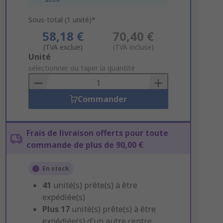
Sous-total (1 unité)*
58,18 €
70,40 €
(TVA exclue)
(TVA incluse)
Add
Unité
to
sélectionner ou taper la quantité
Basket
Commander
Frais de livraison offerts pour toute
commande de plus de 90,00 €
En stock
41
unité(s) prête(s) à être
expédiée(s)
Plus
17
unité(s) prête(s) à être
expédiée(s) d'un autre centre