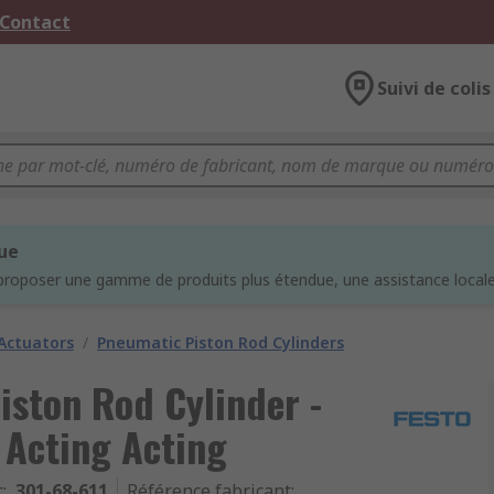
 Contact
Suivi de colis
que
proposer une gamme de produits plus étendue, une assistance locale 
Actuators
/
Pneumatic Piston Rod Cylinders
ston Rod Cylinder -
 Acting Acting
c
:
301-68-611
Référence fabricant
: