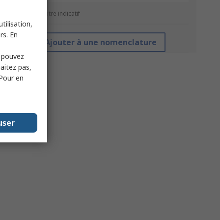
*Prix donné à titre indicatif
tilisation,
rs. En
Ajouter à une nomenclature
s pouvez
haitez pas,
 Pour en
user