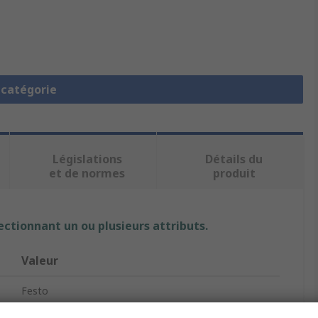
a catégorie
Législations
Détails du
et de normes
produit
ectionnant un ou plusieurs attributs.
Valeur
Festo