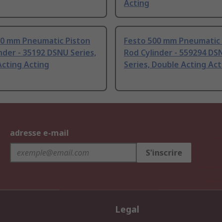
Acting
00 mm Pneumatic Piston
Festo 500 mm Pneumatic 
nder - 35192 DSNU Series,
Rod Cylinder - 559294 DS
cting Acting
Series, Double Acting Act
adresse e-mail
S'inscrire
Legal