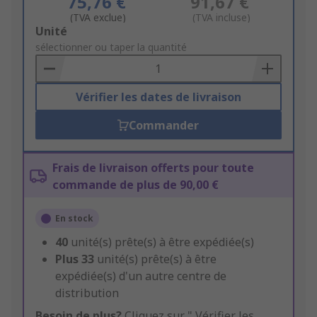
75,76 €
91,67 €
(TVA exclue)
(TVA incluse)
Add
Unité
to
sélectionner ou taper la quantité
Basket
Vérifier les dates de livraison
Commander
Frais de livraison offerts pour toute
commande de plus de 90,00 €
En stock
40
unité(s) prête(s) à être expédiée(s)
Plus
33
unité(s) prête(s) à être
expédiée(s) d'un autre centre de
distribution
Besoin de plus?
Cliquez sur " Vérifier les