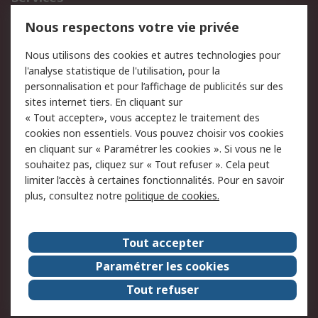
750.000 produits
2.500 marques
Nous respectons votre vie privée
Commander
Solutions d’achat
Nous utilisons des cookies et autres technologies pour
Retours
Support technique
l'analyse statistique de l'utilisation, pour la
Track & trace
personnalisation et pour l’affichage de publicités sur des
sites internet tiers. En cliquant sur
« Tout accepter», vous acceptez le traitement des
Legal
cookies non essentiels. Vous pouvez choisir vos cookies
Politique de cookies
Sécurité des e-mails
en cliquant sur « Paramétrer les cookies ». Si vous ne le
souhaitez pas, cliquez sur « Tout refuser ». Cela peut
Politique de protection
Conditions générales
limiter l’accès à certaines fonctionnalités. Pour en savoir
des données - Mise à
de vente
plus, consultez notre
politique de cookies.
jour
A propos de RS
Tout accepter
Le groupe RS Group
A propos de RS
Paramétrer les cookies
RS dans le monde
Travaillez chez RS
Tout refuser
ESG