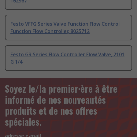
162967
Festo VFFG Series Valve Function Flow Control
Function Flow Controller, 8025712
Festo GR Series Flow Controller Flow Valve, 2101
G 1/4
Soyez le/la premier·ère à être
informé de nos nouveautés
produits et de nos offres
spéciales.
adresse e-mail