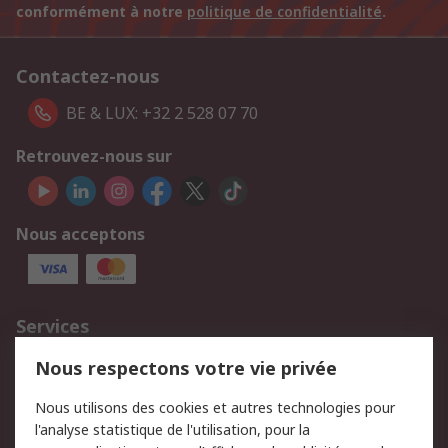
conformément à notre
politique de confidentialité
.
Contactez-nous
BE & LUX: +32 2 528 07 70
Retrouvez-nous sur
Nous acceptons
Services
750.000 produits
2.500 marques
Nous respectons votre vie privée
Commander
Solutions d’achat
Nous utilisons des cookies et autres technologies pour
Retours
Support technique
l'analyse statistique de l'utilisation, pour la