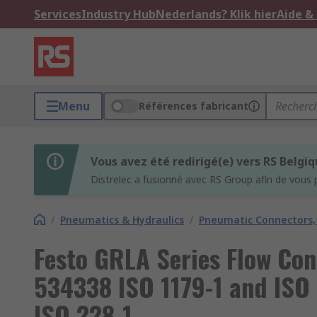
Services
Industry Hub
Nederlands? Klik hier
Aide &
Menu
Références fabricant
Vous avez été redirigé(e) vers RS Belgi
Distrelec a fusionné avec RS Group afin de vous 
/
Pneumatics & Hydraulics
/
Pneumatic Connectors, 
Festo GRLA Series Flow Cont
534338 ISO 1179-1 and ISO 
ISO 228-1