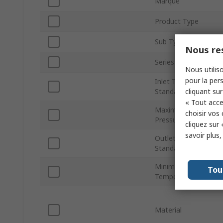
Marque
Product Type
Sub Type
Nous res
Series
Nous utiliso
pour la pers
Inlet Thread
cliquant sur
Standard
« Tout acce
Maximum Operating
choisir vos
Pressure
cliquez sur 
savoir plus
Outlet Thread
Standard
Minimum Operating
Tou
Temperature
Material