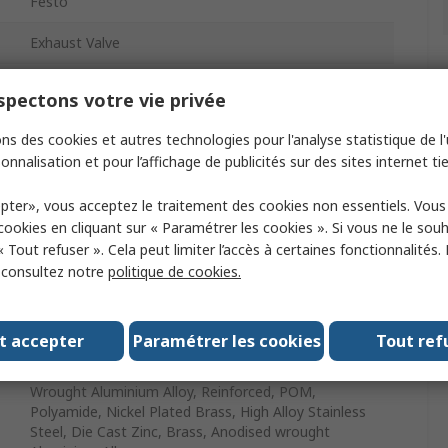
Festo
Exhaust Valve
Flow Controller
pectons votre vie privée
GRLA
ns des cookies et autres technologies pour l'analyse statistique de l'u
onnalisation et pour l’affichage de publicités sur des sites internet tie
ISO 1179-1 and ISO 228-1
pter», vous acceptez le traitement des cookies non essentiels. Vou
 cookies en cliquant sur « Paramétrer les cookies ». Si vous ne le sou
1 bar
« Tout refuser ». Cela peut limiter l’accès à certaines fonctionnalités.
, consultez notre
politique de cookies.
ISO 1179-1 and ISO 228-1
t accepter
Paramétrer les cookies
Tout ref
-10°C
Wrought Aluminium Alloy, Reinforced, POM,
Polyamide, Nickel Plated Brass, High Alloy Stainless
Steel, Die Cast Zinc, Brass, Anodised wrought