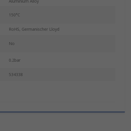
Aluminium Alloy
150°C
RoHS, Germanischer Lloyd
No
0.2bar
534338