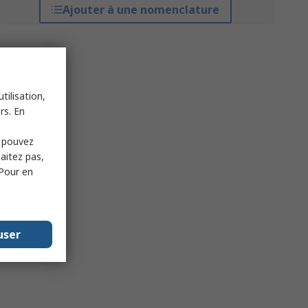
Ajouter à une nomenclature
tilisation,
rs. En
s pouvez
haitez pas,
 Pour en
user