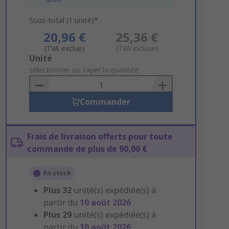
Sous-total (1 unité)*
20,96 €
25,36 €
(TVA exclue)
(TVA incluse)
Add
Unité
to
sélectionner ou taper la quantité
Basket
Commander
Frais de livraison offerts pour toute
commande de plus de 90,00 €
En stock
Plus
32
unité(s) expédiée(s) à
partir du
10 août 2026
Plus
29
unité(s) expédiée(s) à
partir du
10 août 2026