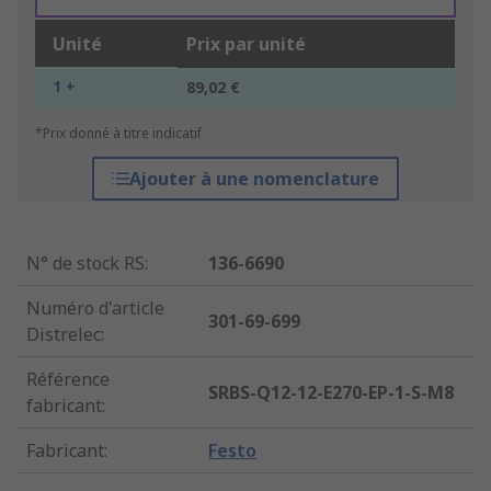
Unité
Prix par unité
1 +
89,02 €
*Prix donné à titre indicatif
Ajouter à une nomenclature
N° de stock RS
:
136-6690
Numéro d'article
301-69-699
Distrelec
:
Référence
SRBS-Q12-12-E270-EP-1-S-M8
fabricant
:
Fabricant
:
Festo