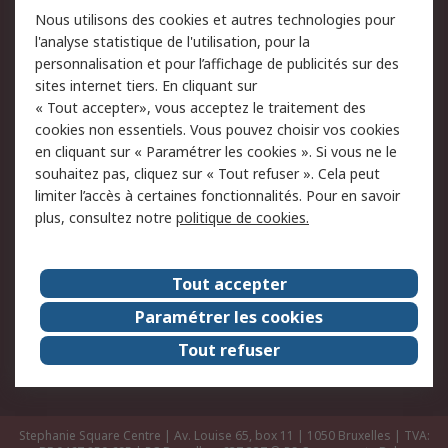
Commander
Solutions d’achat
Nous utilisons des cookies et autres technologies pour
Retours
Support technique
l'analyse statistique de l'utilisation, pour la
Track & trace
personnalisation et pour l’affichage de publicités sur des
sites internet tiers. En cliquant sur
« Tout accepter», vous acceptez le traitement des
Legal
cookies non essentiels. Vous pouvez choisir vos cookies
Politique de cookies
Sécurité des e-mails
en cliquant sur « Paramétrer les cookies ». Si vous ne le
souhaitez pas, cliquez sur « Tout refuser ». Cela peut
Politique de protection
Conditions générales
limiter l’accès à certaines fonctionnalités. Pour en savoir
des données - Mise à
de vente
plus, consultez notre
politique de cookies.
jour
A propos de RS
Tout accepter
Le groupe RS Group
A propos de RS
Paramétrer les cookies
RS dans le monde
Travaillez chez RS
Tout refuser
ESG
Stephanie Square Centre | Av. Louise 65, box 11 | 1050 Bruxelles | TVA: