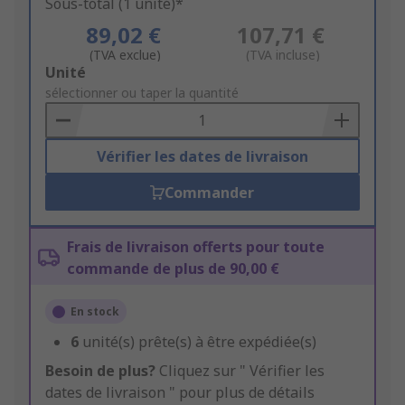
Sous-total (1 unité)*
89,02 €
107,71 €
(TVA exclue)
(TVA incluse)
Add
Unité
to
sélectionner ou taper la quantité
Basket
Vérifier les dates de livraison
Commander
Frais de livraison offerts pour toute
commande de plus de 90,00 €
En stock
6
unité(s) prête(s) à être expédiée(s)
Besoin de plus?
Cliquez sur " Vérifier les
dates de livraison " pour plus de détails