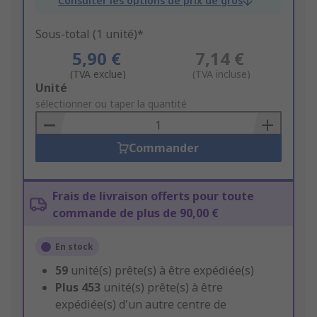
Consulter les options de prix de gros
Sous-total (1 unité)*
5,90 €
7,14 €
(TVA exclue)
(TVA incluse)
Add
Unité
to
sélectionner ou taper la quantité
Basket
Commander
Frais de livraison offerts pour toute
commande de plus de 90,00 €
En stock
59
unité(s) prête(s) à être expédiée(s)
Plus
453
unité(s) prête(s) à être
expédiée(s) d'un autre centre de