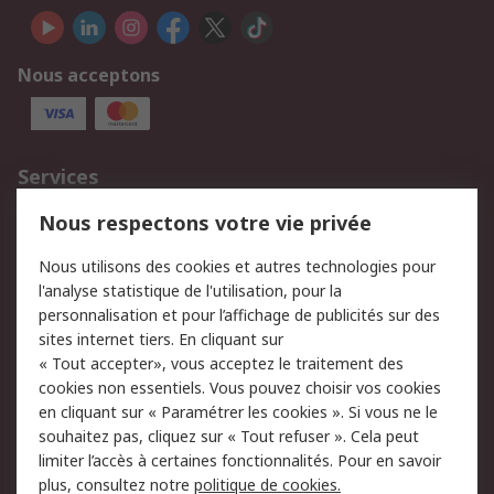
Nous acceptons
Services
750.000 produits
2.500 marques
Nous respectons votre vie privée
Commander
Solutions d’achat
Nous utilisons des cookies et autres technologies pour
Retours
Support technique
l'analyse statistique de l'utilisation, pour la
Track & trace
personnalisation et pour l’affichage de publicités sur des
sites internet tiers. En cliquant sur
« Tout accepter», vous acceptez le traitement des
Legal
cookies non essentiels. Vous pouvez choisir vos cookies
Politique de cookies
Sécurité des e-mails
en cliquant sur « Paramétrer les cookies ». Si vous ne le
souhaitez pas, cliquez sur « Tout refuser ». Cela peut
Politique de protection
Conditions générales
limiter l’accès à certaines fonctionnalités. Pour en savoir
des données - Mise à
de vente
plus, consultez notre
politique de cookies.
jour