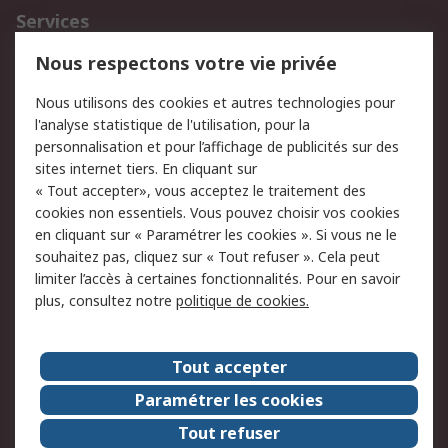
Services
750.000 produits
2.500 marques
Nous respectons votre vie privée
Commander
Solutions d’achat
Nous utilisons des cookies et autres technologies pour
Retours
Support technique
l'analyse statistique de l'utilisation, pour la
Track & trace
personnalisation et pour l’affichage de publicités sur des
sites internet tiers. En cliquant sur
« Tout accepter», vous acceptez le traitement des
Legal
cookies non essentiels. Vous pouvez choisir vos cookies
Politique de cookies
Sécurité des e-mails
en cliquant sur « Paramétrer les cookies ». Si vous ne le
souhaitez pas, cliquez sur « Tout refuser ». Cela peut
Politique de protection
Conditions générales
limiter l’accès à certaines fonctionnalités. Pour en savoir
des données - Mise à
de vente
plus, consultez notre
politique de cookies.
jour
A propos de RS
Tout accepter
Le groupe RS Group
A propos de RS
Paramétrer les cookies
RS dans le monde
Travaillez chez RS
Tout refuser