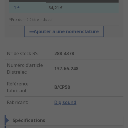
1 +
34,21 €
*Prix donné à titre indicatif
Ajouter à une nomenclature
N° de stock RS
:
288-4378
Numéro d'article
137-66-248
Distrelec
:
Référence
B/CP50
fabricant
:
Fabricant
:
Digisound
Spécifications