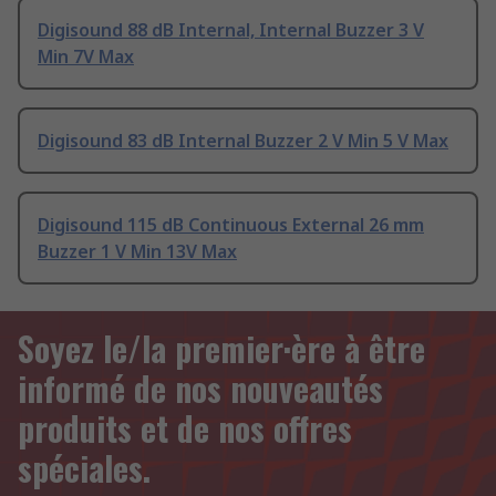
Digisound 88 dB Internal, Internal Buzzer 3 V
Min 7V Max
Digisound 83 dB Internal Buzzer 2 V Min 5 V Max
Digisound 115 dB Continuous External 26 mm
Buzzer 1 V Min 13V Max
Soyez le/la premier·ère à être
informé de nos nouveautés
produits et de nos offres
spéciales.