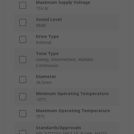
Maximum Supply Voltage
15V dc
Sound Level
98dB
Drive Type
Internal
Tone Type
Sweep, Intermittent, Warbler,
Continuous
Diameter
36.5mm
Minimum Operating Temperature
-35°C
Maximum Operating Temperature
75°C
Standards/Approvals
MIL STD202, IP67, UL 94 HB, NATO