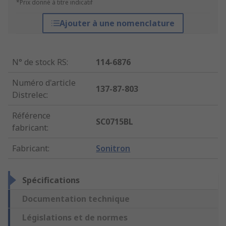
*Prix donné à titre indicatif
Ajouter à une nomenclature
N° de stock RS
:
114-6876
Numéro d'article
137-87-803
Distrelec
:
Référence
SC0715BL
fabricant
:
Fabricant
:
Sonitron
Spécifications
Documentation technique
Législations et de normes