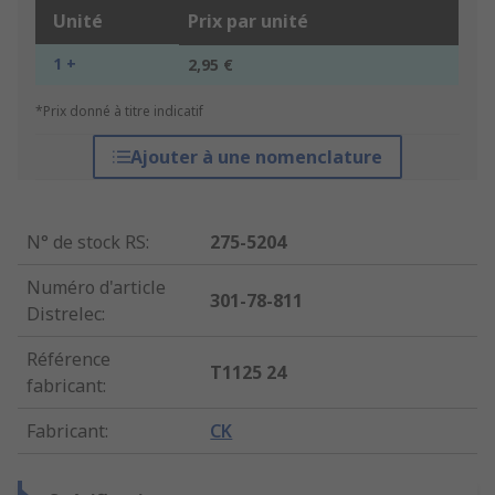
Unité
Prix par unité
1 +
2,95 €
*Prix donné à titre indicatif
Ajouter à une nomenclature
N° de stock RS
:
275-5204
Numéro d'article
301-78-811
Distrelec
:
Référence
T1125 24
fabricant
:
Fabricant
:
CK