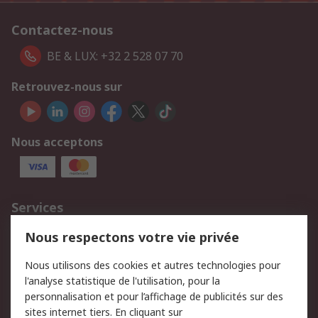
Contactez-nous
BE & LUX: +32 2 528 07 70
Retrouvez-nous sur
Nous acceptons
Services
750.000 produits
2.500 marques
Nous respectons votre vie privée
Commander
Solutions d’achat
Nous utilisons des cookies et autres technologies pour
Retours
Support technique
l'analyse statistique de l'utilisation, pour la
Track & trace
personnalisation et pour l’affichage de publicités sur des
sites internet tiers. En cliquant sur