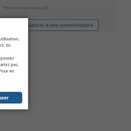
*Prix donné à titre indicatif
Ajouter à une nomenclature
tilisation,
rs. En
s pouvez
haitez pas,
 Pour en
user