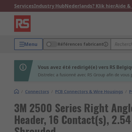
Services
Industry Hub
Nederlands? Klik hier
Aide &
Menu
Références fabricant
Vous avez été redirigé(e) vers RS Belgi
Distrelec a fusionné avec RS Group afin de vous 
/
Connectors
/
PCB Connectors & Wire Housings
/
P
3M 2500 Series Right Angl
Header, 16 Contact(s), 2.5
Shrouded