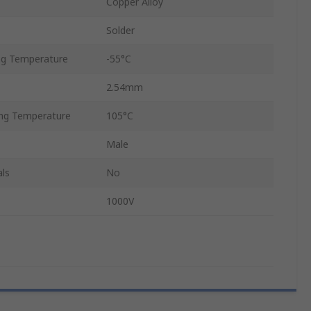
Copper Alloy
Solder
g Temperature
-55°C
2.54mm
ng Temperature
105°C
Male
ls
No
1000V