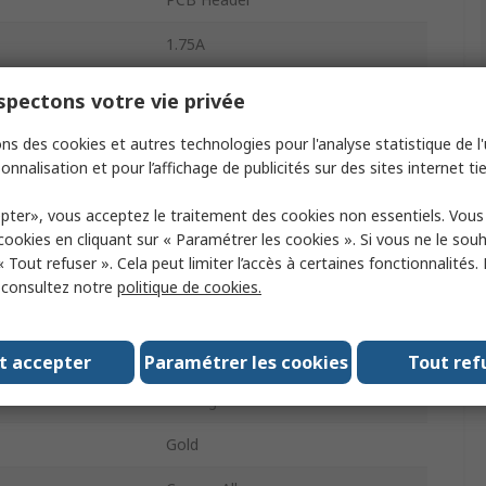
1.75A
2.54mm
pectons votre vie privée
Glass Filled Polyester
ns des cookies et autres technologies pour l'analyse statistique de l'u
onnalisation et pour l’affichage de publicités sur des sites internet tie
ts
16
pter», vous acceptez le traitement des cookies non essentiels. Vou
2
 cookies en cliquant sur « Paramétrer les cookies ». Si vous ne le sou
« Tout refuser ». Cela peut limiter l’accès à certaines fonctionnalités.
Right Angle
, consultez notre
politique de cookies.
uded
Shrouded
m
Board-to-Board, Wire-to-Board
t accepter
Paramétrer les cookies
Tout ref
Through Hole
Gold