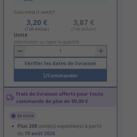
Sous-total (1 unité)*
3,20 €
3,87 €
(TVA exclue)
(TVA incluse)
Add
Unité
to
sélectionner ou taper la quantité
Basket
Vérifier les dates de livraison
Commander
Frais de livraison offerts pour toute
commande de plus de 90,00 €
En stock
Plus
208
unité(s) expédiée(s) à partir
du
10 août 2026