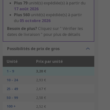
Plus
79
unité(s) expédiée(s) à partir du
17 août 2026
Plus
560
unité(s) expédiée(s) à partir
du
05 octobre 2026
Besoin de plus?
Cliquez sur " Vérifier les
dates de livraison " pour plus de détails
Possibilités de prix de gros
Unité
Prix par unité
1 - 9
3,20 €
10 - 24
2,93 €
25 - 49
2,67 €
50 - 99
2,58 €
100 +
2,52 €