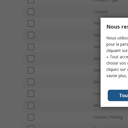
Current
Pitch
Nous res
Housing Material
Nous utiliso
pour la pers
Number of Contac
cliquant sur
« Tout acce
Number of Rows
choisir vos
cliquez sur 
Orientation
savoir plus
Shrouded/Unshro
Connector Syste
Tou
Mount Type
Contact Plating