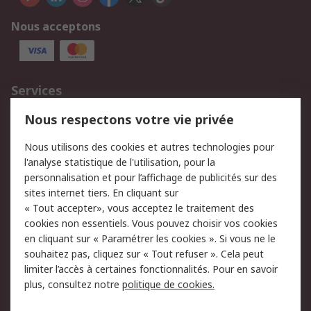
Nous acceptons
Services
750.000 produits
2.500 marques
Nous respectons votre vie privée
Commander
Solutions d’achat
Nous utilisons des cookies et autres technologies pour
Retours
Support technique
l'analyse statistique de l'utilisation, pour la
Track & trace
personnalisation et pour l’affichage de publicités sur des
sites internet tiers. En cliquant sur
« Tout accepter», vous acceptez le traitement des
Legal
cookies non essentiels. Vous pouvez choisir vos cookies
Politique de cookies
Sécurité des e-mails
en cliquant sur « Paramétrer les cookies ». Si vous ne le
souhaitez pas, cliquez sur « Tout refuser ». Cela peut
Politique de protection
Conditions générales
limiter l’accès à certaines fonctionnalités. Pour en savoir
des données - Mise à
de vente
plus, consultez notre
politique de cookies.
jour