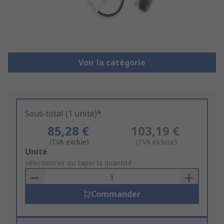
Voir la catégorie
Sous-total (1 unité)*
85,28 €
103,19 €
(TVA exclue)
(TVA incluse)
Add
Unité
to
sélectionner ou taper la quantité
Basket
Commander