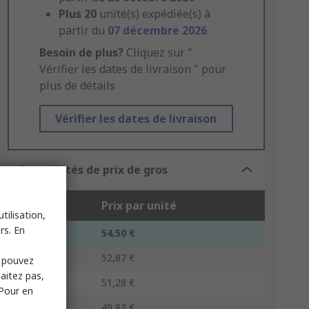
Plus
20
unité(s) expédiée(s) à
partir du
07 décembre 2026
Besoin de plus?
Cliquez sur "
Vérifier les dates de livraison " pour
plus de détails
Vérifier les dates de livraison
Possibilités de prix de gros
Unité
Prix par unité
tilisation,
rs. En
1 - 9
54,50 €
10 - 24
52,87 €
s pouvez
haitez pas,
25 - 49
51,28 €
 Pour en
50 +
49,83 €