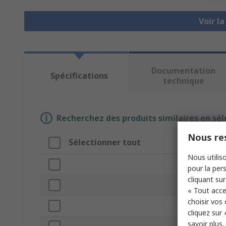
Voir l
Documentation
Spécifications
technique
Recherchez des produits similaires en sél
Nous res
Sélectionner tout
Attrib
Nous utiliso
Marque
pour la pers
cliquant sur
Voltage
« Tout acce
choisir vos
Product
cliquez sur 
savoir plus