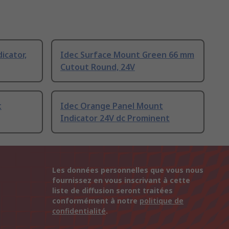
icator,
Idec Surface Mount Green 66 mm
Cutout Round, 24V
t
Idec Orange Panel Mount
Indicator 24V dc Prominent
Les données personnelles que vous nous
fournissez en vous inscrivant à cette
liste de diffusion seront traitées
conformément à notre
politique de
confidentialité
.