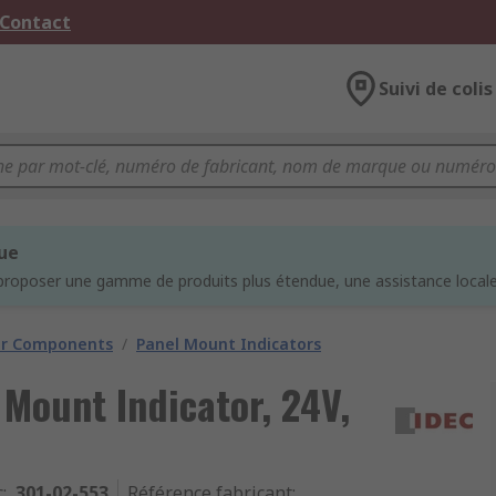
 Contact
Suivi de colis
que
proposer une gamme de produits plus étendue, une assistance locale 
tor Components
/
Panel Mount Indicators
 Mount Indicator, 24V,
c
:
301-02-553
Référence fabricant
: