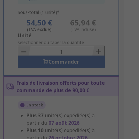
Sous-total (1 unité)*
54,50 €
65,94 €
(TVA exclue)
(TVA incluse)
Add
Unité
to
sélectionner ou taper la quantité
Basket
Commander
Frais de livraison offerts pour toute
commande de plus de 90,00 €
En stock
Plus
37
unité(s) expédiée(s) à
partir du
07 août 2026
Plus
10
unité(s) expédiée(s) à
partir du
26 octobre 2026