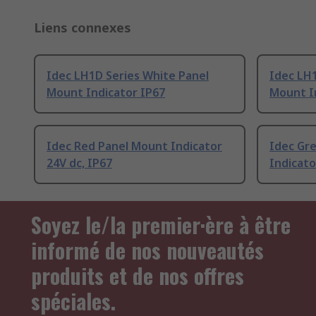
Liens connexes
Idec LH1D Series White Panel
Idec LH1
Mount Indicator IP67
Mount I
Idec Red Panel Mount Indicator
Idec Gr
24V dc, IP67
Indicato
Soyez le/la premier·ère à être
informé de nos nouveautés
produits et de nos offres
spéciales.