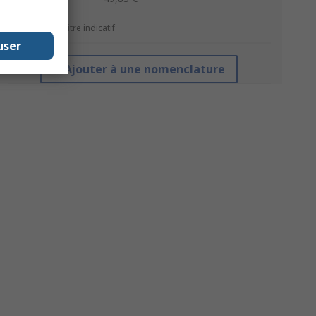
*Prix donné à titre indicatif
user
Ajouter à une nomenclature