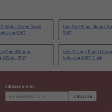
D Series Green Panel
Idec Red Panel Mount Ind
ndicator IP67
IP67
een Panel Mount
Idec Orange Panel Moun
r 24V dc, IP67
Indicator IP67, Flush
adresse e-mail
S'inscrire