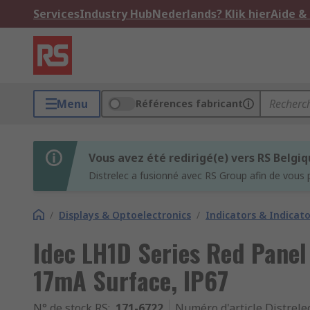
Services
Industry Hub
Nederlands? Klik hier
Aide &
Menu
Références fabricant
Vous avez été redirigé(e) vers RS Belgi
Distrelec a fusionné avec RS Group afin de vous 
/
Displays & Optoelectronics
/
Indicators & Indica
Idec LH1D Series Red Panel
17mA Surface, IP67
N° de stock RS
:
171-6722
Numéro d'article Distrele