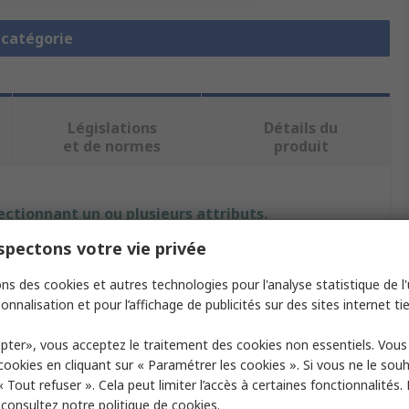
a catégorie
Législations
Détails du
et de normes
produit
ectionnant un ou plusieurs attributs.
pectons votre vie privée
ut
Valeur
ns des cookies et autres technologies pour l'analyse statistique de l'u
Idec
onnalisation et pour l’affichage de publicités sur des sites internet tie
24V
pter», vous acceptez le traitement des cookies non essentiels. Vou
 cookies en cliquant sur « Paramétrer les cookies ». Si vous ne le sou
 Type
Panel Mount Indicator
« Tout refuser ». Cela peut limiter l’accès à certaines fonctionnalités.
, consultez notre
politique de cookies.