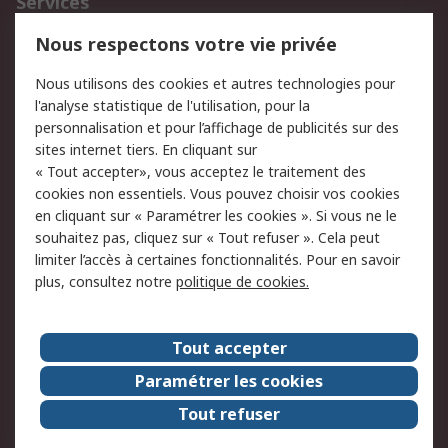
Services
750.000 produits
2.500 marques
Nous respectons votre vie privée
Commander
Solutions d’achat
Nous utilisons des cookies et autres technologies pour
Retours
Support technique
l'analyse statistique de l'utilisation, pour la
Track & trace
personnalisation et pour l’affichage de publicités sur des
sites internet tiers. En cliquant sur
« Tout accepter», vous acceptez le traitement des
Legal
cookies non essentiels. Vous pouvez choisir vos cookies
Politique de cookies
Sécurité des e-mails
en cliquant sur « Paramétrer les cookies ». Si vous ne le
souhaitez pas, cliquez sur « Tout refuser ». Cela peut
Politique de protection
Conditions générales
limiter l’accès à certaines fonctionnalités. Pour en savoir
des données - Mise à
de vente
plus, consultez notre
politique de cookies.
jour
A propos de RS
Tout accepter
Le groupe RS Group
A propos de RS
Paramétrer les cookies
RS dans le monde
Travaillez chez RS
Tout refuser
ESG