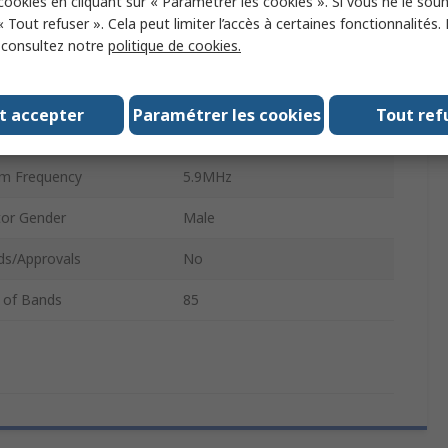
 cookies en cliquant sur « Paramétrer les cookies ». Si vous ne le sou
m Frequency
1.42MHz
« Tout refuser ». Cela peut limiter l’accès à certaines fonctionnalités.
, consultez notre
politique de cookies.
a Mount Type
Screw
7.8dBi
t accepter
Paramétrer les cookies
Tout ref
Apex
m Frequency
5.9MHz
or Gender
Male
ds/Approvals
No
 of Bands
85