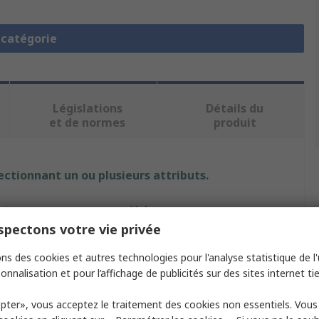
a catégorie
Législations
Détails du
et de normes
produit
ectionnant un ou plusieurs attributs.
ut
Valeur
pectons votre vie privée
Taoglas
ns des cookies et autres technologies pour l'analyse statistique de l'u
 Type
Multi-Band Antenna
onnalisation et pour l’affichage de publicités sur des sites internet tie
or Type
SMA Male
pter», vous acceptez le traitement des cookies non essentiels. Vou