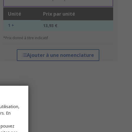
Unité
Prix par unité
1 +
13,93 €
*Prix donné à titre indicatif
Ajouter à une nomenclature
tilisation,
rs. En
s pouvez