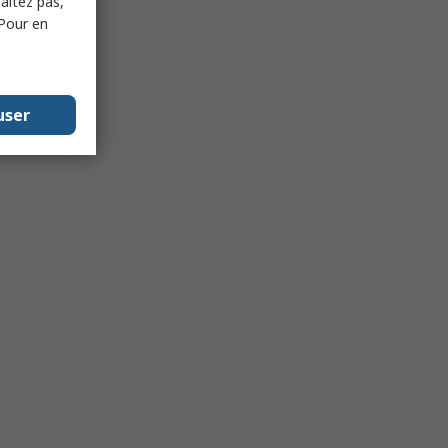
haitez pas,
 Pour en
user