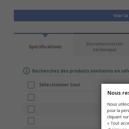
Voir l
Documentation
Spécifications
technique
Recherchez des produits similaires en sél
Sélectionner tout
Attrib
Nous res
Marque
Nous utiliso
Product
pour la pers
cliquant sur
Connect
« Tout acce