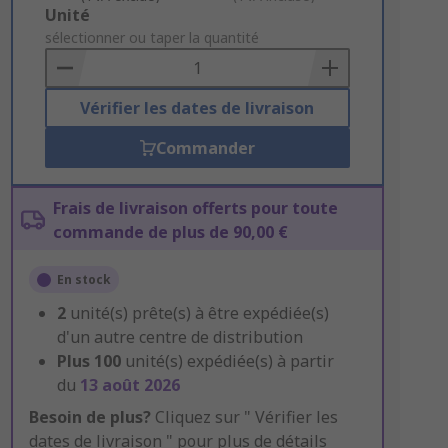
Add
Unité
to
sélectionner ou taper la quantité
Basket
Vérifier les dates de livraison
Commander
Frais de livraison offerts pour toute
commande de plus de 90,00 €
En stock
2
unité(s) prête(s) à être expédiée(s)
d'un autre centre de distribution
Plus
100
unité(s) expédiée(s) à partir
du
13 août 2026
Besoin de plus?
Cliquez sur " Vérifier les
dates de livraison " pour plus de détails