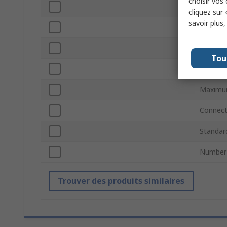
choisir vos
Minimu
cliquez sur 
savoir plus
Antenn
Gain
Tou
Series
Maximu
Connect
Standar
Number
Trouver des produits similaires