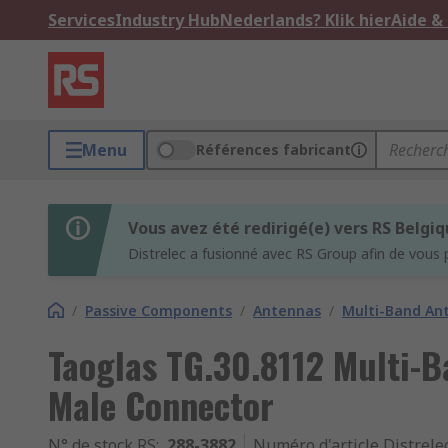
Services
Industry Hub
Nederlands? Klik hier
Aide &
Menu
Références fabricant
Vous avez été redirigé(e) vers RS Belgi
Distrelec a fusionné avec RS Group afin de vous 
/
Passive Components
/
Antennas
/
Multi-Band An
Taoglas TG.30.8112 Multi-
Male Connector
N° de stock RS
:
288-3882
Numéro d'article Distrele