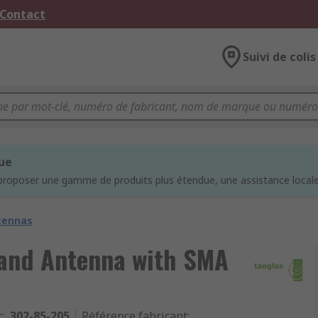
 Contact
Suivi de colis
que
proposer une gamme de produits plus étendue, une assistance locale 
tennas
Band Antenna with SMA
c
:
302-85-205
Référence fabricant
: