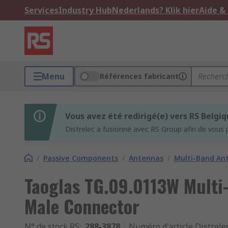
Services
Industry Hub
Nederlands? Klik hier
Aide &
Menu
Références fabricant
Vous avez été redirigé(e) vers RS Belgi
Distrelec a fusionné avec RS Group afin de vous 
/
Passive Components
/
Antennas
/
Multi-Band An
Taoglas TG.09.0113W Multi
Male Connector
N° de stock RS
:
288-3878
Numéro d'article Distrele