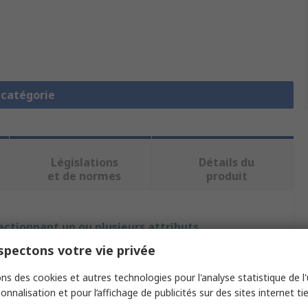
a catégorie
Législations
Détails du
et de normes
produit
ectionnant un ou plusieurs attributs.
pectons votre vie privée
ut
Valeur
ns des cookies et autres technologies pour l'analyse statistique de l'u
Taoglas
onnalisation et pour l’affichage de publicités sur des sites internet tie