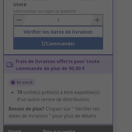
Add
Unité
to
sélectionner ou taper la quantité
Basket
Vérifier les dates de livraison
Commander
Frais de livraison offerts pour toute
commande de plus de 90,00 €
En stock
70
unité(s) prête(s) à être expédiée(s)
d'un autre centre de distribution
Besoin de plus?
Cliquez sur " Vérifier les
dates de livraison " pour plus de détails
Unité
Prix par unité