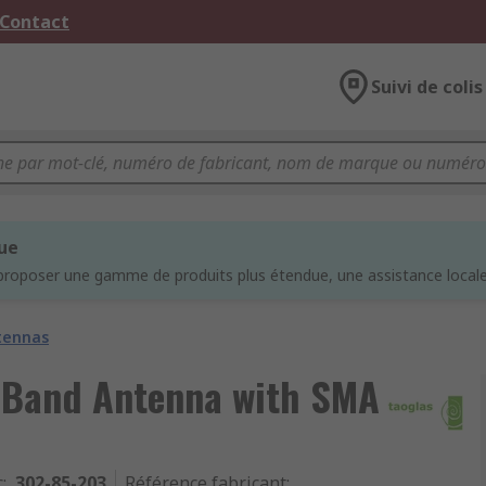
 Contact
Suivi de colis
que
proposer une gamme de produits plus étendue, une assistance locale 
tennas
-Band Antenna with SMA
c
:
302-85-203
Référence fabricant
: