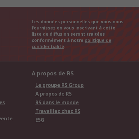
Les données personnelles que vous nous
fournissez en vous inscrivant à cette
liste de diffusion seront traitées
conformément à notre
politique de
confidentialité
.
A propos de RS
Le groupe RS Group
A propos de RS
es
RS dans le monde
Travaillez chez RS
vente
ESG