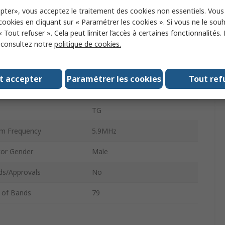
 Type
Multi-Band Antenna
pter», vous acceptez le traitement des cookies non essentiels. Vou
 cookies en cliquant sur « Paramétrer les cookies ». Si vous ne le sou
m Frequency
1.71MHz
« Tout refuser ». Cela peut limiter l’accès à certaines fonctionnalités.
, consultez notre
politique de cookies.
or Type
SMA Male
5.9dBi
t accepter
Paramétrer les cookies
Tout ref
a Mount Type
Screw
TG
m Frequency
5.9MHz
or Gender
Male
ds/Approvals
No
 of Bands
79