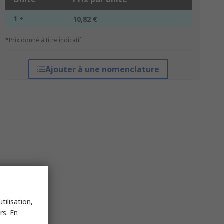
1 +
10,82 €
*Prix donné à titre indicatif
Ajouter à une nomenclature
tilisation,
rs. En