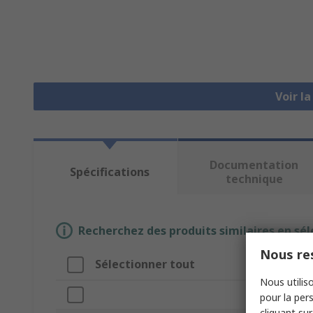
Voir l
Documentation
Spécifications
technique
Recherchez des produits similaires en sél
Nous res
Sélectionner tout
Attrib
Nous utiliso
Marque
pour la pers
cliquant sur