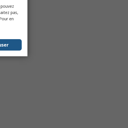
s pouvez
haitez pas,
 Pour en
user