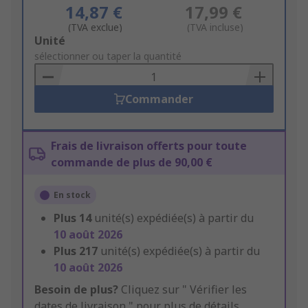
14,87 €
17,99 €
(TVA exclue)
(TVA incluse)
Add
Unité
to
sélectionner ou taper la quantité
Basket
Commander
Frais de livraison offerts pour toute
commande de plus de 90,00 €
En stock
Plus
14
unité(s) expédiée(s) à partir du
10 août 2026
Plus
217
unité(s) expédiée(s) à partir du
10 août 2026
Besoin de plus?
Cliquez sur " Vérifier les
dates de livraison " pour plus de détails