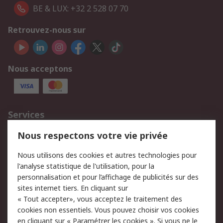
BE & LUX: +32 2 528 07 70
Retrouvez-nous sur
Nous acceptons
Services
750.000 produits
2.500 marques
Nous respectons votre vie privée
Commander
Solutions d’achat
Nous utilisons des cookies et autres technologies pour
Retours
Support technique
l'analyse statistique de l'utilisation, pour la
Track & trace
personnalisation et pour l’affichage de publicités sur des
sites internet tiers. En cliquant sur
« Tout accepter», vous acceptez le traitement des
Legal
cookies non essentiels. Vous pouvez choisir vos cookies
Politique de cookies
Sécurité des e-mails
en cliquant sur « Paramétrer les cookies ». Si vous ne le