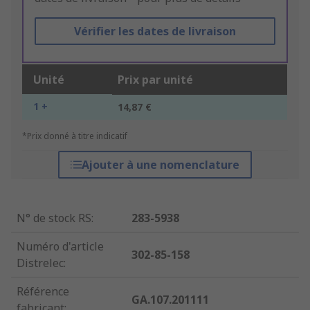
Vérifier les dates de livraison
Unité
Prix par unité
1 +
14,87 €
*Prix donné à titre indicatif
Ajouter à une nomenclature
N° de stock RS
:
283-5938
Numéro d'article
302-85-158
Distrelec
:
Référence
GA.107.201111
fabricant
: