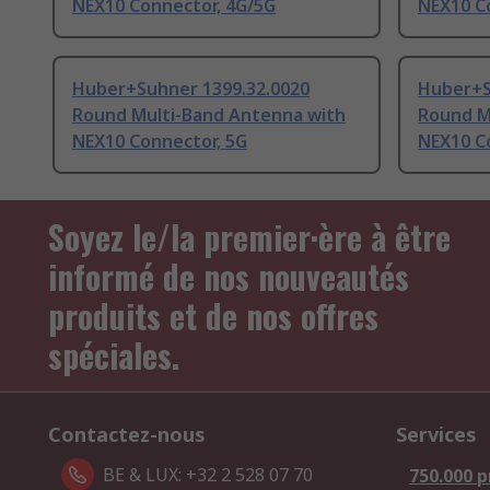
NEX10 Connector, 4G/5G
NEX10 C
Huber+Suhner 1399.32.0020
Huber+S
Round Multi-Band Antenna with
Round M
NEX10 Connector, 5G
NEX10 C
Soyez le/la premier·ère à être
informé de nos nouveautés
produits et de nos offres
spéciales.
Contactez-nous
Services
BE & LUX: +32 2 528 07 70
750.000 p