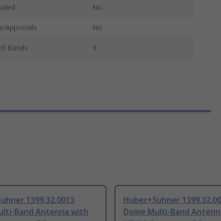
luded
No
s/Approvals
No
of Bands
3
uhner 1399.32.0013
Huber+Suhner 1399.32.0
lti-Band Antenna with
Dome Multi-Band Antenn