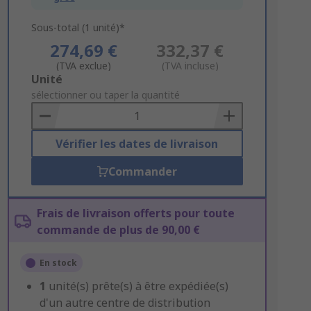
Sous-total (1 unité)*
274,69 €
332,37 €
(TVA exclue)
(TVA incluse)
Add
Unité
to
sélectionner ou taper la quantité
Basket
Vérifier les dates de livraison
Commander
Frais de livraison offerts pour toute
commande de plus de 90,00 €
En stock
1
unité(s) prête(s) à être expédiée(s)
d'un autre centre de distribution