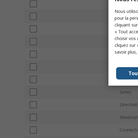
Product 
Nous utiliso
Connecto
pour la pers
cliquant sur
Minimum
« Tout acce
choisir vos
Internal/
cliquez sur 
savoir plus
Antenna
Antenna 
Tou
Gain
Series
Directivit
Maximum
Connecto