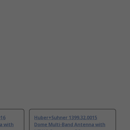
016
Huber+Suhner 1399.32.0015
a with
Dome Multi-Band Antenna with