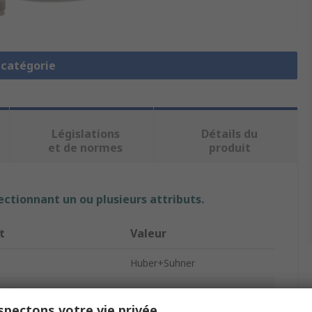
a catégorie
Législations
Détails du
et de normes
produit
ectionnant un ou plusieurs attributs.
t
Valeur
Huber+Suhner
cols
4G/5G
pectons votre vie privée