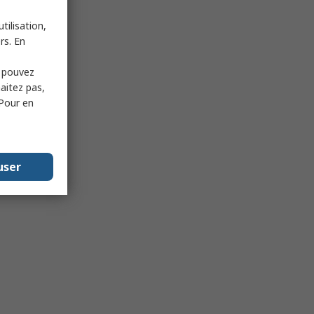
tilisation,
rs. En
s pouvez
haitez pas,
 Pour en
user