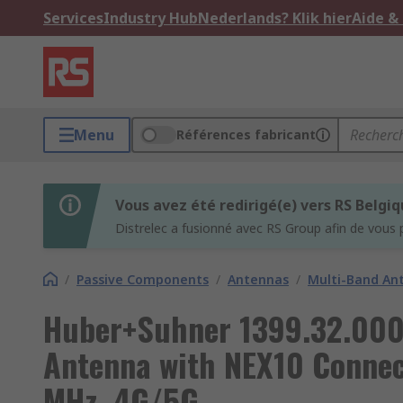
Services
Industry Hub
Nederlands? Klik hier
Aide &
Menu
Références fabricant
Vous avez été redirigé(e) vers RS Belgi
Distrelec a fusionné avec RS Group afin de vous 
/
Passive Components
/
Antennas
/
Multi-Band An
Huber+Suhner 1399.32.000
Antenna with NEX10 Connec
MHz, 4G/5G