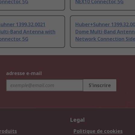
onnector, 5G
NEX10 Connector, 5G
uhner 1399.32.0021
Huber+Suhner 1399.32.0
ulti-Band Antenna with
Dome Multi-Band Antenn
onnector, 5G
Network Connection Sid
adresse e-mail
S'inscrire
Legal
roduits
Politique de cookies