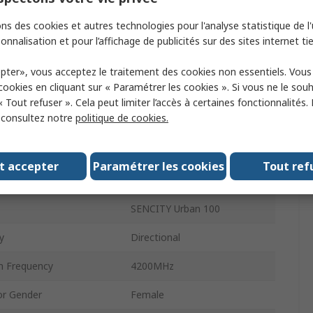
Type
Multi-Band Antenna
ns des cookies et autres technologies pour l'analyse statistique de l'u
r Type
NEX10
onnalisation et pour l’affichage de publicités sur des sites internet tie
 Frequency
2500MHz
pter», vous acceptez le traitement des cookies non essentiels. Vou
 cookies en cliquant sur « Paramétrer les cookies ». Si vous ne le sou
External
External
« Tout refuser ». Cela peut limiter l’accès à certaines fonctionnalités.
, consultez notre
politique de cookies.
 Mount Type
Clamp
Physical Form
Round
t accepter
Paramétrer les cookies
Tout ref
7.5dBi
SENCITY Urban 100
y
Directional
 Frequency
4200MHz
r Gender
Female