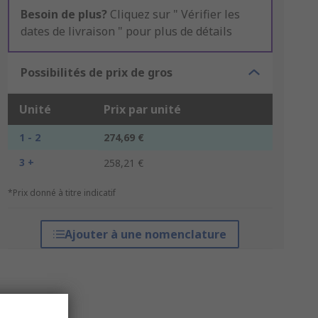
Besoin de plus?
Cliquez sur " Vérifier les
dates de livraison " pour plus de détails
Possibilités de prix de gros
Unité
Prix par unité
1 - 2
274,69 €
3 +
258,21 €
*Prix donné à titre indicatif
Ajouter à une nomenclature