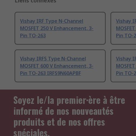
Liens connexes
Vishay IRF Type N-Channel
Vishay 
MOSFET 250 V Enhancement, 3-
MOSFET 
Pin TO-263
Pin TO-
Vishay IRFS Type N-Channel
Vishay 
MOSFET 600 V Enhancement, 3-
MOSFET 
Pin TO-263 IRFS9N60APBF
Pin TO-
Soyez le/la premier·ère à être
informé de nos nouveautés
produits et de nos offres
spéciales.