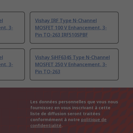
el
Vishay IRF Type N-Channel
nt, 3-
MOSFET 100 V Enhancement, 3-
Pin TO-263 IRF510SPBF
el
Vishay SiHF634S Type N-Channel
nt, 3-
MOSFET 250 V Enhancement, 3-
Pin TO-263
Les données personnelles que vous nous
fournissez en vous inscrivant à cette
liste de diffusion seront traitées
conformément à notre
politique de
confidentialité
.