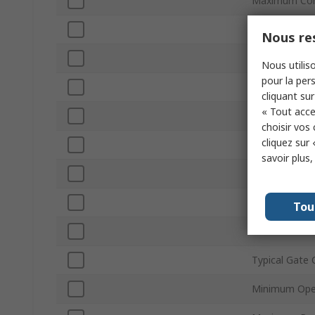
Maximum Cont
Maximum Drai
Nous res
Series
Nous utiliso
pour la pers
Package Typ
cliquant sur
« Tout acce
Mount Type
choisir vos
cliquez sur 
Pin Count
savoir plus
Maximum Drai
Channel Mod
Tou
Forward Volt
Typical Gate
Minimum Ope