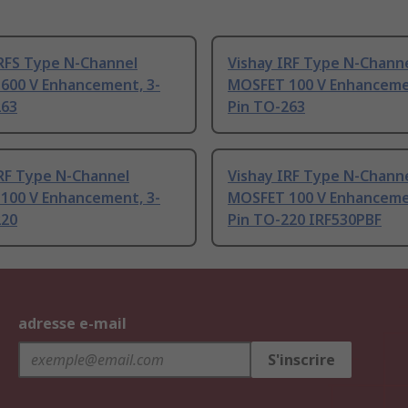
IRFS Type N-Channel
Vishay IRF Type N-Chann
600 V Enhancement, 3-
MOSFET 100 V Enhanceme
263
Pin TO-263
IRF Type N-Channel
Vishay IRF Type N-Chann
100 V Enhancement, 3-
MOSFET 100 V Enhanceme
220
Pin TO-220 IRF530PBF
adresse e-mail
S'inscrire