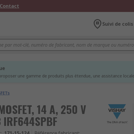
 Contact
Suivi de colis
que
proposer une gamme de produits plus étendue, une assistance locale 
FETs
MOSFET, 14 A, 250 V
3 IRF644SPBF
c
:
171-15-124
Référence fabricant
: