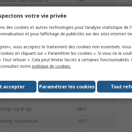
inuous Drain Current Id
14A
n Source Voltage Vds
250V
pectons votre vie privée
IRF
ns des cookies et autres technologies pour l'analyse statistique de l'u
onnalisation et pour l’affichage de publicités sur des sites internet tie
e
TO-263
pter», vous acceptez le traitement des cookies non essentiels. Vou
Surface
 cookies en cliquant sur « Paramétrer les cookies ». Si vous ne le sou
« Tout refuser ». Cela peut limiter l’accès à certaines fonctionnalités.
3
, consultez notre
politique de cookies.
n Source Resistance Rds
280mΩ
e
Enhancement
t accepter
Paramétrer les cookies
Tout ref
age Vf
1.8V
 Charge Qg @ Vgs
68nC
rating Temperature
-55°C