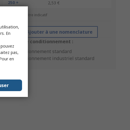
250 +
2,53 €
*Prix donné à titre indicatif
tilisation,
Ajouter à une nomenclature
rs. En
Options de conditionnement :
s pouvez
Conditionnement standard
haitez pas,
Conditionnement industriel standard
 Pour en
user