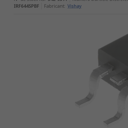
IRF644SPBF
Fabricant
:
Vishay