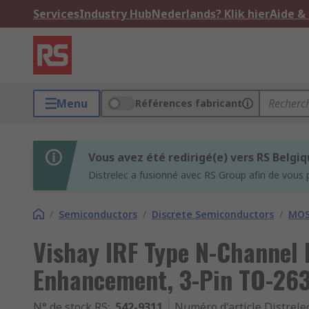
Services
Industry Hub
Nederlands? Klik hier
Aide &
Menu
Références fabricant
Vous avez été redirigé(e) vers RS Belgi
Distrelec a fusionné avec RS Group afin de vous 
/
Semiconductors
/
Discrete Semiconductors
/
MOS
Vishay IRF Type N-Channel 
Enhancement, 3-Pin TO-26
N° de stock RS
:
542-9311
Numéro d'article Distrele