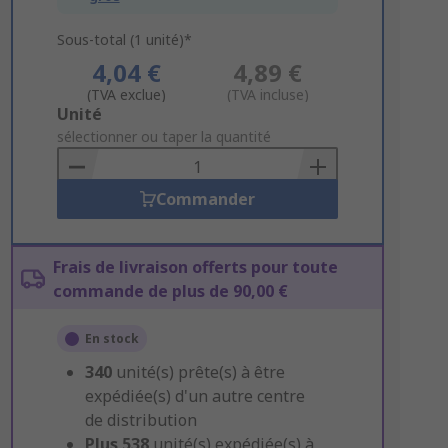
Sous-total (1 unité)*
4,04 €
4,89 €
(TVA exclue)
(TVA incluse)
Add
Unité
to
sélectionner ou taper la quantité
Basket
Commander
Frais de livraison offerts pour toute
commande de plus de 90,00 €
En stock
340
unité(s) prête(s) à être
expédiée(s) d'un autre centre
de distribution
Plus
538
unité(s) expédiée(s) à