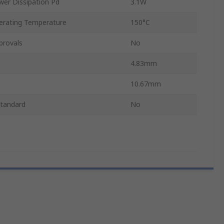
r Dissipation Pd
3.1W
rating Temperature
150°C
provals
No
4.83mm
10.67mm
tandard
No