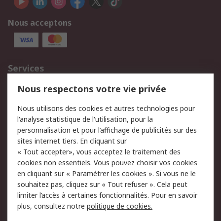
Nous acceptons
Services
750.000 produits
2.500 marques
Nous respectons votre vie privée
Commander
Solutions d’achat
Nous utilisons des cookies et autres technologies pour
Retours
Support technique
l'analyse statistique de l'utilisation, pour la
Track & trace
personnalisation et pour l’affichage de publicités sur des
sites internet tiers. En cliquant sur
« Tout accepter», vous acceptez le traitement des
Legal
cookies non essentiels. Vous pouvez choisir vos cookies
Politique de cookies
Sécurité des e-mails
en cliquant sur « Paramétrer les cookies ». Si vous ne le
souhaitez pas, cliquez sur « Tout refuser ». Cela peut
Politique de protection
Conditions générales
limiter l’accès à certaines fonctionnalités. Pour en savoir
des données - Mise à
de vente
plus, consultez notre
politique de cookies.
jour