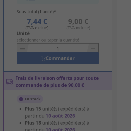
Sous-total (1 unité)*
7,44 €
9,00 €
(TVA exclue)
(TVA incluse)
Add
Unité
to
sélectionner ou taper la quantité
Basket
Commander
Frais de livraison offerts pour toute
commande de plus de 90,00 €
En stock
Plus
15
unité(s) expédiée(s) à
partir du
10 août 2026
Plus
18
unité(s) expédiée(s) à
partir du
10 août 2026