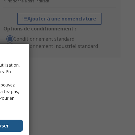
*Prix donné à titre indicatif
Ajouter à une nomenclature
Options de conditionnement :
Conditionnement standard
Conditionnement industriel standard
tilisation,
rs. En
s pouvez
haitez pas,
 Pour en
user