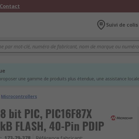
 Contact
Suivi de colis
que
proposer une gamme de produits plus étendue, une assistance locale 
Microcontrollers
8 bit PIC, PIC16F87X
4kB FLASH, 40-Pin PDIP
c
:
173-79-378
Référence fabricant
: