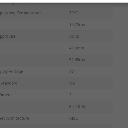
erating Temperature
0°C
erating Temperature
70°C
14.22mm
pprovals
RoHS
4.06mm
52.45mm
pply Voltage
2V
 Standard
No
Timers
3
8 x 10 Bit
Set Architecture
RISC