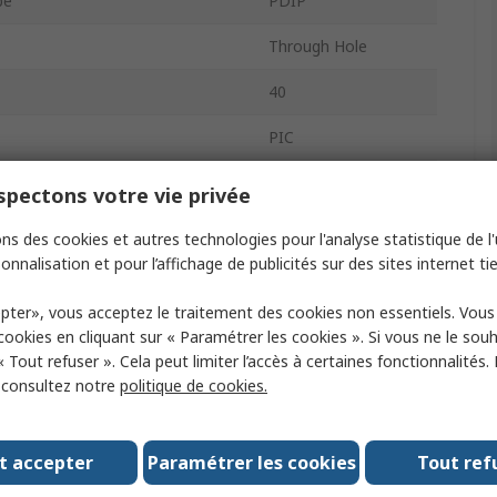
pe
PDIP
Through Hole
40
PIC
idth
8bit
pectons votre vie privée
mory Size
14kB
ns des cookies et autres technologies pour l'analyse statistique de l'u
onnalisation et pour l’affichage de publicités sur des sites internet tie
ock Frequency
20MHz
pter», vous acceptez le traitement des cookies non essentiels. Vou
368bit
 cookies en cliquant sur « Paramétrer les cookies ». Si vous ne le sou
« Tout refuser ». Cela peut limiter l’accès à certaines fonctionnalités.
pply Voltage
5.5V
, consultez notre
politique de cookies.
wer Dissipation Pd
1W
Programmable I/Os
33
t accepter
Paramétrer les cookies
Tout ref