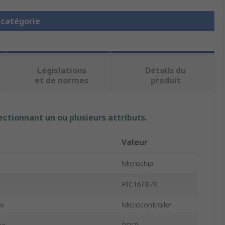
a catégorie
Législations
Détails du
et de normes
produit
ectionnant un ou plusieurs attributs.
Valeur
Microchip
PIC16F87X
pe
Microcontroller