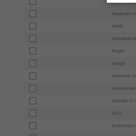
Minimum Op
Maximum Op
Width
Standards/A
Height
Length
Minimum Su
Automotive
Number of 
ADCs
Instruction 