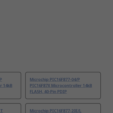
P
Microchip PIC16F877-04/P
r 14kB
PIC16F87X Microcontroller 14kB
FLASH, 40-Pin PDIP
PT
Microchip PIC16F877-20I/L