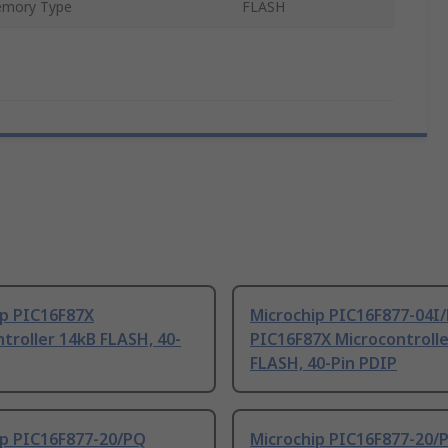
mory Type
FLASH
ip PIC16F87X
Microchip PIC16F877-04I/
troller 14kB FLASH, 40-
PIC16F87X Microcontrolle
FLASH, 40-Pin PDIP
ip PIC16F877-20/PQ
Microchip PIC16F877-20/