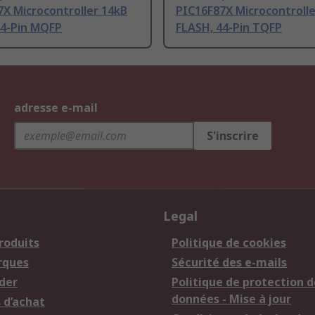
X Microcontroller 14kB
PIC16F87X Microcontrolle
44-Pin MQFP
FLASH, 44-Pin TQFP
adresse e-mail
S'inscrire
Legal
roduits
Politique de cookies
rques
Sécurité des e-mails
der
Politique de protection d
données - Mise à jour
 d’achat