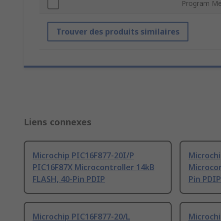
Program Me
Trouver des produits similaires
Liens connexes
Microchip PIC16F877-20I/P
Microch
PIC16F87X Microcontroller 14kB
Microcon
FLASH, 40-Pin PDIP
Pin PDIP
Microchip PIC16F877-20/L
Microch