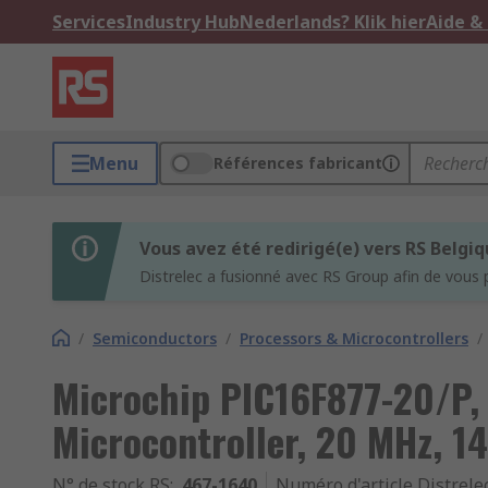
Services
Industry Hub
Nederlands? Klik hier
Aide &
Menu
Références fabricant
Vous avez été redirigé(e) vers RS Belgi
Distrelec a fusionné avec RS Group afin de vous 
/
Semiconductors
/
Processors & Microcontrollers
/
Microchip PIC16F877-20/P, 
Microcontroller, 20 MHz, 1
N° de stock RS
:
467-1640
Numéro d'article Distrele