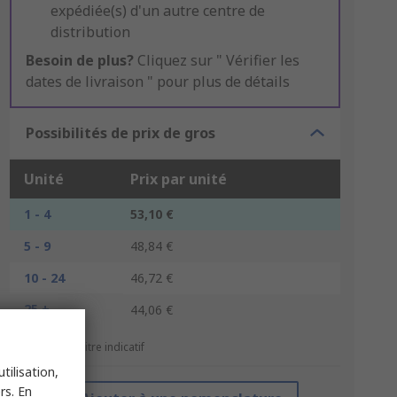
expédiée(s) d'un autre centre de
distribution
Besoin de plus?
Cliquez sur " Vérifier les
dates de livraison " pour plus de détails
Possibilités de prix de gros
Unité
Prix par unité
1 - 4
53,10 €
5 - 9
48,84 €
10 - 24
46,72 €
25 +
44,06 €
*Prix donné à titre indicatif
tilisation,
rs. En