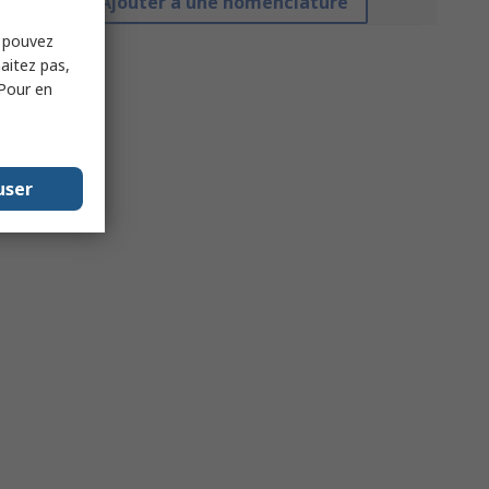
Ajouter à une nomenclature
s pouvez
haitez pas,
 Pour en
user