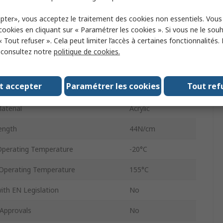
0.07mm
pter», vous acceptez le traitement des cookies non essentiels. Vou
12.7mm
 cookies en cliquant sur « Paramétrer les cookies ». Si vous ne le sou
« Tout refuser ». Cela peut limiter l’accès à certaines fonctionnalités.
16.5m
, consultez notre
politique de cookies.
ty
Conductive
t accepter
Paramétrer les cookies
Tout ref
trength
3.8N/cm
aterial
Acrylic
rength
44N/cm
perating Temperature
-20°C
perating Temperature
155°C
ith EN Legislation
No
Approvals
No