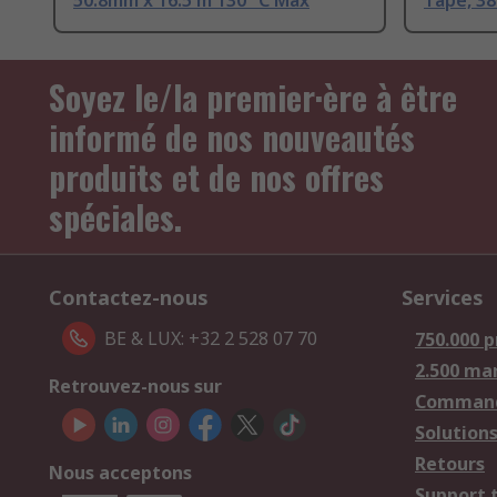
50.8mm x 16.5 m 130 °C Max
Tape, 38
Soyez le/la premier·ère à être
informé de nos nouveautés
produits et de nos offres
spéciales.
Contactez-nous
Services
BE & LUX: +32 2 528 07 70
750.000 p
2.500 ma
Retrouvez-nous sur
Comman
Solutions
Retours
Nous acceptons
Support 