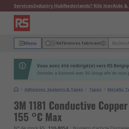
Services
Industry Hub
Nederlands? Klik hier
Aide &
Menu
Références fabricant
Vous avez été redirigé(e) vers RS Belgi
Distrelec a fusionné avec RS Group afin de vous 
/
Adhesives, Sealants & Tapes
/
Tapes
/
Metallic T
3M 1181 Conductive Copper
155 °C Max
N° de stock RS
:
110-8054
Numéro d'article Distrele