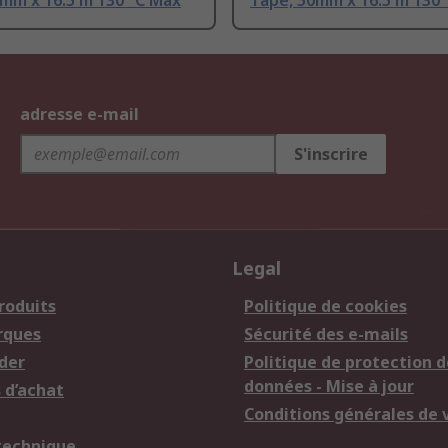
mm x 16.5 m 130 °C Max
Tape, 50mm x 16.5 m 130 
adresse e-mail
S'inscrire
Legal
roduits
Politique de cookies
rques
Sécurité des e-mails
der
Politique de protection d
données - Mise à jour
 d’achat
Conditions générales de 
technique