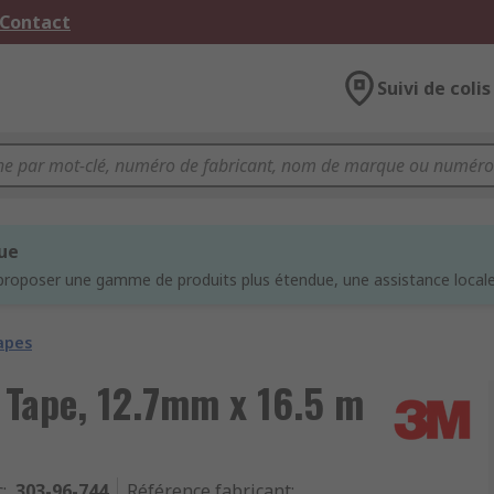
 Contact
Suivi de colis
que
proposer une gamme de produits plus étendue, une assistance locale 
apes
 Tape, 12.7mm x 16.5 m
c
:
303-96-744
Référence fabricant
: