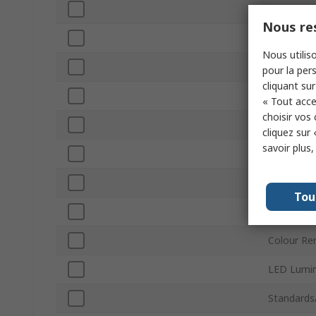
Package 
Nous res
Maximum 
Nous utiliso
Packaging
pour la pers
cliquant sur
Mount Ty
« Tout acce
choisir vos
Number o
cliquez sur 
savoir plus
Maximum P
Forward V
Tou
Viewing A
Colour Re
LED Lumin
Standards