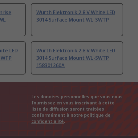
nrise
Wurth Elektronik 2.8 V White LED
WL-
3014 Surface Mount WL-SWTP
hite LED
Wurth Elektronik 2.8 V White LED
-SWTP
3014 Surface Mount WL-SWTP
158301260A
Les données personnelles que vous nous
fournissez en vous inscrivant à cette
liste de diffusion seront traitées
conformément à notre
politique de
confidentialité
.