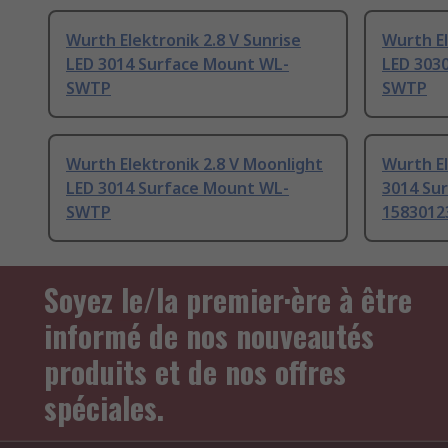
Wurth Elektronik 2.8 V Sunrise
Wurth El
LED 3014 Surface Mount WL-
LED 303
SWTP
SWTP
Wurth Elektronik 2.8 V Moonlight
Wurth El
LED 3014 Surface Mount WL-
3014 Su
SWTP
1583012
Soyez le/la premier·ère à être
informé de nos nouveautés
produits et de nos offres
spéciales.