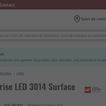
 Contact
Suivi de colis
que
proposer une gamme de produits plus étendue, une assistance locale 
 Diodes
/
LEDs
rise LED 3014 Surface
c
:
304-39-911
Référence fabricant
: