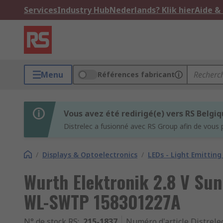
Services
Industry Hub
Nederlands? Klik hier
Aide &
Menu
Références fabricant
Vous avez été redirigé(e) vers RS Belgi
Distrelec a fusionné avec RS Group afin de vous 
/
Displays & Optoelectronics
/
LEDs - Light Emitting
Wurth Elektronik 2.8 V Sun
WL-SWTP 158301227A
N° de stock RS
:
215-1837
Numéro d'article Distrele