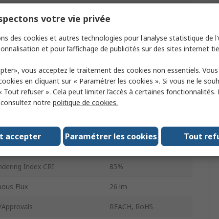
Type
3014
pectons votre vie privée
Forward Current
150mA
ns des cookies et autres technologies pour l'analyse statistique de l'u
Tape & Reel
onnalisation et pour l’affichage de publicités sur des sites internet tie
pe
Surface
pter», vous acceptez le traitement des cookies non essentiels. Vou
 cookies en cliquant sur « Paramétrer les cookies ». Si vous ne le sou
f LEDs
1
« Tout refuser ». Cela peut limiter l’accès à certaines fonctionnalités.
, consultez notre
politique de cookies.
ower Dissipation
500mW
oltage
2.8V
t accepter
Paramétrer les cookies
Tout ref
ngle
120 °
ndering Index CRI
85%
ous Flux
26 lm
/Approvals
REACH, RoHS