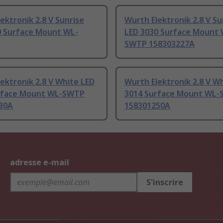
ektronik 2.8 V Sunrise
Wurth Elektronik 2.8 V Su
0 Surface Mount WL-
LED 3030 Surface Mount 
SWTP 158303227A
ektronik 2.8 V White LED
Wurth Elektronik 2.8 V W
rface Mount WL-SWTP
3014 Surface Mount WL
30A
158301250A
adresse e-mail
S'inscrire