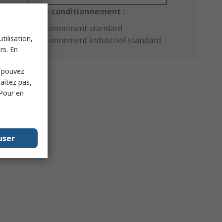
Options de conditionnement :
Conditionnement standard
tilisation,
Conditionnement industriel standard
rs. En
s pouvez
haitez pas,
 Pour en
user