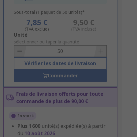
Sous-total (1 paquet de 50 unités)*
7,85 €
9,50 €
(TVA exclue)
(TVA incluse)
Add
Unité
to
sélectionner ou taper la quantité
Basket
Vérifier les dates de livraison
Commander
Frais de livraison offerts pour toute
commande de plus de 90,00 €
En stock
Plus
1 600
unité(s) expédiée(s) à partir
du
10 août 2026