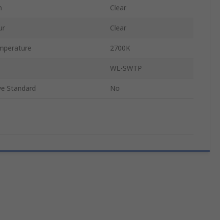
h
Clear
ur
Clear
mperature
2700K
WL-SWTP
e Standard
No