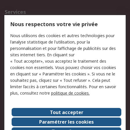
Services
750.000 produits
2.500 marques
Nous respectons votre vie privée
Commander
Solutions d’achat
Nous utilisons des cookies et autres technologies pour
Retours
Support technique
l'analyse statistique de l'utilisation, pour la
Track & trace
personnalisation et pour l’affichage de publicités sur des
sites internet tiers. En cliquant sur
« Tout accepter», vous acceptez le traitement des
Legal
cookies non essentiels. Vous pouvez choisir vos cookies
Politique de cookies
Sécurité des e-mails
en cliquant sur « Paramétrer les cookies ». Si vous ne le
souhaitez pas, cliquez sur « Tout refuser ». Cela peut
Politique de protection
Conditions générales
limiter l’accès à certaines fonctionnalités. Pour en savoir
des données - Mise à
de vente
plus, consultez notre
politique de cookies.
jour
A propos de RS
Tout accepter
Le groupe RS Group
A propos de RS
Paramétrer les cookies
RS dans le monde
Travaillez chez RS