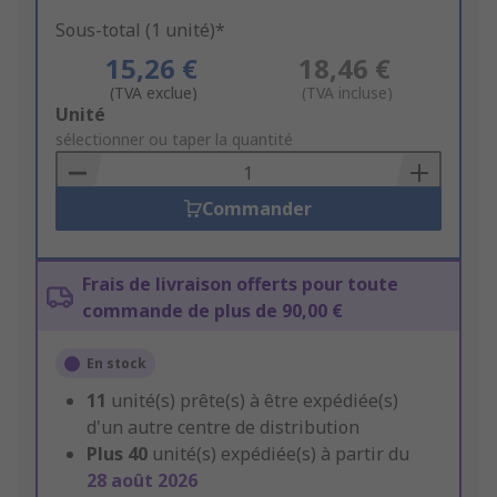
Sous-total (1 unité)*
15,26 €
18,46 €
(TVA exclue)
(TVA incluse)
Add
Unité
to
sélectionner ou taper la quantité
Basket
Commander
Frais de livraison offerts pour toute
commande de plus de 90,00 €
En stock
11
unité(s) prête(s) à être expédiée(s)
d'un autre centre de distribution
Plus
40
unité(s) expédiée(s) à partir du
28 août 2026