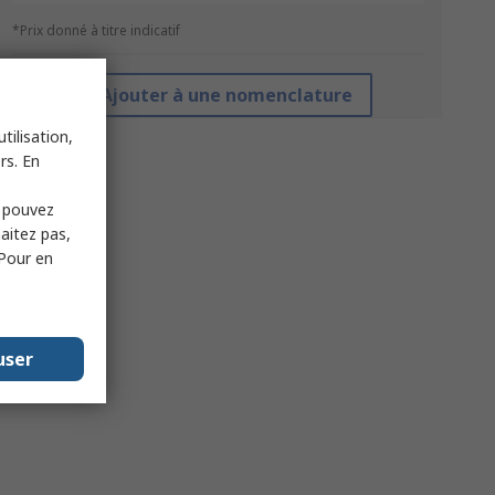
*Prix donné à titre indicatif
Ajouter à une nomenclature
tilisation,
rs. En
s pouvez
haitez pas,
 Pour en
user