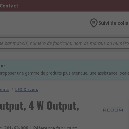
 Contact
Suivi de colis
que
proposer une gamme de produits plus étendue, une assistance locale 
nents
/
LED Drivers
utput, 4 W Output,
c
:
301-63-089
Référence fabricant
: