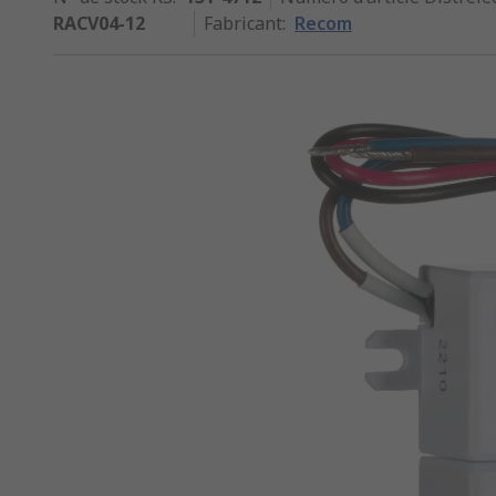
RACV04-12
Fabricant
:
Recom