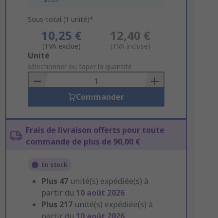
Sous-total (1 unité)*
10,25 €
12,40 €
(TVA exclue)
(TVA incluse)
Add
Unité
to
sélectionner ou taper la quantité
Basket
Commander
Frais de livraison offerts pour toute
commande de plus de 90,00 €
En stock
Plus
47
unité(s) expédiée(s) à
partir du
10 août 2026
Plus
217
unité(s) expédiée(s) à
partir du
10 août 2026