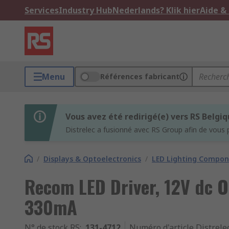
Services
Industry Hub
Nederlands? Klik hier
Aide &
Menu
Références fabricant
Vous avez été redirigé(e) vers RS Belgi
Distrelec a fusionné avec RS Group afin de vous 
/
Displays & Optoelectronics
/
LED Lighting Compo
Recom LED Driver, 12V dc O
330mA
N° de stock RS
:
131-4712
Numéro d'article Distrele