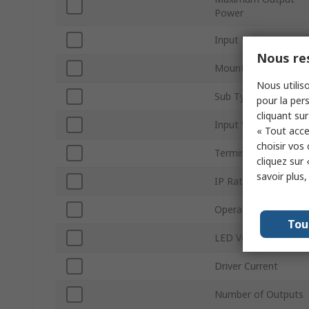
Power
Input Voltage
Nous res
Mount Type
Nous utiliso
Sub Type
pour la pers
cliquant sur
Input Voltage Type
« Tout acce
choisir vos
Terminal Type
cliquez sur 
savoir plus
IP Rating
Operating Modes
Tou
LED Voltage
Driver Current
Number of Outputs