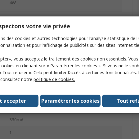
4W
264V ac
pectons votre vie privée
Screw
ns des cookies et autres technologies pour l'analyse statistique de l'u
LED Driver
onnalisation et pour l’affichage de publicités sur des sites internet tie
AC
pter», vous acceptez le traitement des cookies non essentiels. Vou
 cookies en cliquant sur « Paramétrer les cookies ». Si vous ne le sou
Wire
« Tout refuser ». Cela peut limiter l’accès à certaines fonctionnalités.
, consultez notre
politique de cookies.
IP65
Constant Voltage
t accepter
Paramétrer les cookies
Tout ref
264, 90V
330mA
1