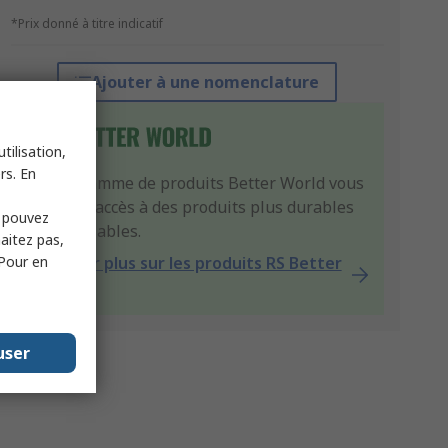
*Prix donné à titre indicatif
Ajouter à une nomenclature
tilisation,
rs. En
Notre gamme de produits Better World vous
facilite l'accès à des produits plus durables
s pouvez
et plus fiables.
haitez pas,
 Pour en
En savoir plus sur les produits RS Better
World
user