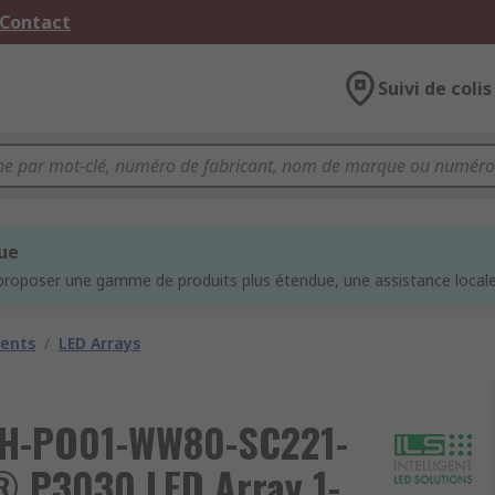
 Contact
Suivi de colis
que
proposer une gamme de produits plus étendue, une assistance locale 
nents
/
LED Arrays
 ILH-PO01-WW80-SC221-
P3030 LED Array 1-