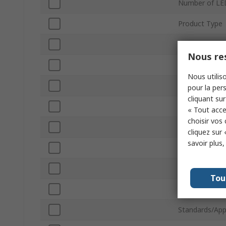
Number of LE
Product Type
LED Colour
Nous res
Current
Nous utiliso
Colour Tempe
pour la pers
cliquant sur
Typical Lumin
« Tout acce
choisir vos
Connection T
cliquez sur 
savoir plus
Outside Diam
Onboard Drive
Tou
LED Voltage
Standards/App