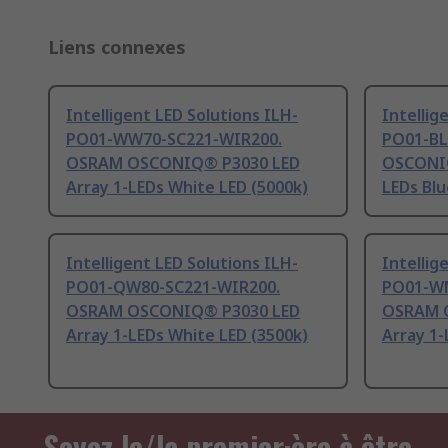
Liens connexes
Intelligent LED Solutions ILH-
Intellig
PO01-WW70-SC221-WIR200.
PO01-BL
OSRAM OSCONIQ® P3030 LED
OSCONIQ
Array 1-LEDs White LED (5000k)
LEDs Blu
Intelligent LED Solutions ILH-
Intellig
PO01-QW80-SC221-WIR200.
PO01-WM
OSRAM OSCONIQ® P3030 LED
OSRAM 
Array 1-LEDs White LED (3500k)
Array 1-
Soyez le/la premier·ère à être