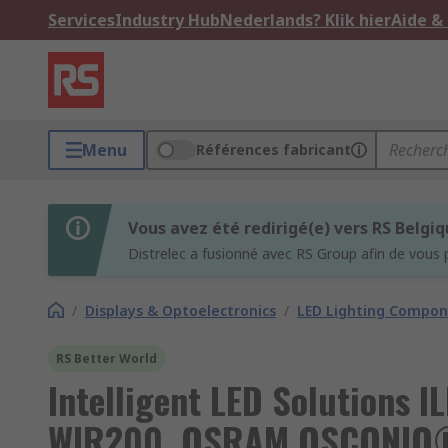
Services
Industry Hub
Nederlands? Klik hier
Aide &
Menu
Références fabricant
Vous avez été redirigé(e) vers RS Belgi
Distrelec a fusionné avec RS Group afin de vous 
/
Displays & Optoelectronics
/
LED Lighting Compo
RS Better World
Intelligent LED Solutions
WIR200. OSRAM OSCONIQ® 