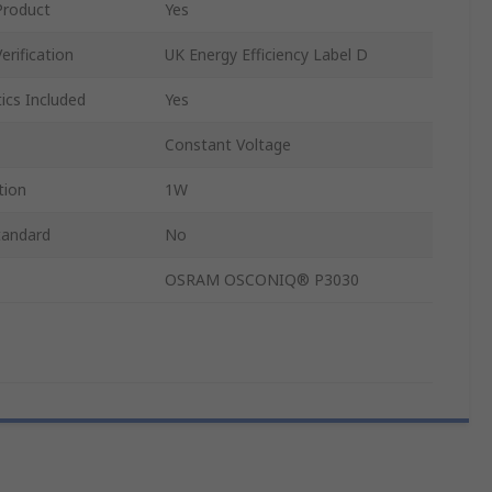
Product
Yes
erification
UK Energy Efficiency Label D
ics Included
Yes
Constant Voltage
tion
1W
tandard
No
OSRAM OSCONIQ® P3030