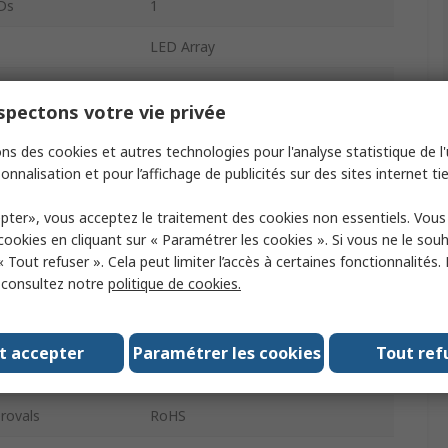
Ds
1
LED Array
White
pectons votre vie privée
1300mA
ns des cookies et autres technologies pour l'analyse statistique de l'u
rature
5000K
onnalisation et pour l’affichage de publicités sur des sites internet tie
ous Flux
135lm
pter», vous acceptez le traitement des cookies non essentiels. Vou
 cookies en cliquant sur « Paramétrer les cookies ». Si vous ne le sou
ype
Wire Lead
« Tout refuser ». Cela peut limiter l’accès à certaines fonctionnalités.
, consultez notre
politique de cookies.
eter
20mm
r
Yes
t accepter
Paramétrer les cookies
Tout ref
3.2V
rovals
RoHS