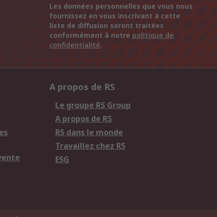
Les données personnelles que vous nous
fournissez en vous inscrivant à cette
liste de diffusion seront traitées
conformément à notre
politique de
confidentialité
.
A propos de RS
Le groupe RS Group
A propos de RS
es
RS dans le monde
Travaillez chez RS
vente
ESG