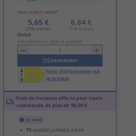
Sous-total (1 unité)*
5,65 €
6,84 €
(TVA exclue)
(TVA incluse)
Add
Unité
to
sélectionner ou taper la quantité
Basket
Commander
fiche d’information sur
le produit
Frais de livraison offerts pour toute
commande de plus de 90,00 €
En stock
79
unité(s) prête(s) à être