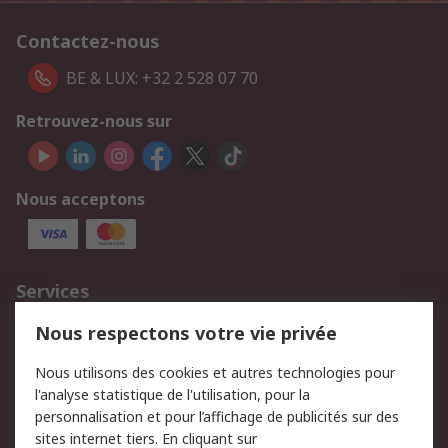
Contactez-nous
BE & LUX: +32 2 528 07 70
Retrouvez-nous sur
Nous acceptons
Services
750.000 produits
2.500 marques
Nous respectons votre vie privée
Commander
Solutions d’achat
Nous utilisons des cookies et autres technologies pour
Retours
Support technique
l'analyse statistique de l'utilisation, pour la
Track & trace
personnalisation et pour l’affichage de publicités sur des
sites internet tiers. En cliquant sur