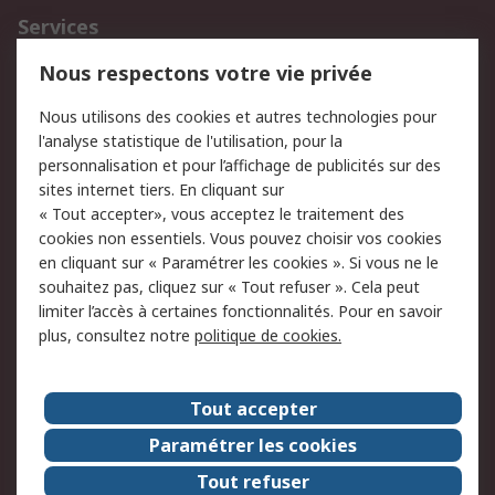
Services
750.000 produits
2.500 marques
Nous respectons votre vie privée
Commander
Solutions d’achat
Nous utilisons des cookies et autres technologies pour
Retours
Support technique
l'analyse statistique de l'utilisation, pour la
Track & trace
personnalisation et pour l’affichage de publicités sur des
sites internet tiers. En cliquant sur
« Tout accepter», vous acceptez le traitement des
Legal
cookies non essentiels. Vous pouvez choisir vos cookies
Politique de cookies
Sécurité des e-mails
en cliquant sur « Paramétrer les cookies ». Si vous ne le
souhaitez pas, cliquez sur « Tout refuser ». Cela peut
Politique de protection
Conditions générales
limiter l’accès à certaines fonctionnalités. Pour en savoir
des données - Mise à
de vente
plus, consultez notre
politique de cookies.
jour
A propos de RS
Tout accepter
Le groupe RS Group
A propos de RS
Paramétrer les cookies
RS dans le monde
Travaillez chez RS
Tout refuser