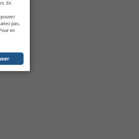
rs. En
s pouvez
haitez pas,
 Pour en
user