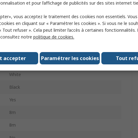
Label Printer Tape
onnalisation et pour l’affichage de publicités sur des sites internet tie
36mm
pter», vous acceptez le traitement des cookies non essentiels. Vou
 cookies en cliquant sur « Paramétrer les cookies ». Si vous ne le sou
H 105 WB, P-Touch 1005 BTS, H 100 LB, H 107 B, H
« Tout refuser ». Cela peut limiter l’accès à certaines fonctionnalités.
200, P-Touch 900, P-Touch 1200, H 105, H 100 R, P-
, consultez notre
politique de cookies.
Touch 550, E 550 W VP, P-Touch 340 C, P-Touch
1280, P-Touch 300, P-Touch 1010, P-Touch 210 E, P-
Touch 900 F, P-Touch 1850, P-Touch 18 R, P-Touch
1000, P-Touch 200, P-Touch 1005 Series, P-Touch
t accepter
Paramétrer les cookies
Tout ref
1250, H 101 GB
White
Black
Yes
8m
8m
No