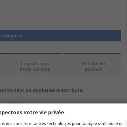
a catégorie
Législations
Détails du
et de normes
produit
ectionnant un ou plusieurs attributs.
Valeur
pectons votre vie privée
Brother
ns des cookies et autres technologies pour l'analyse statistique de l'u