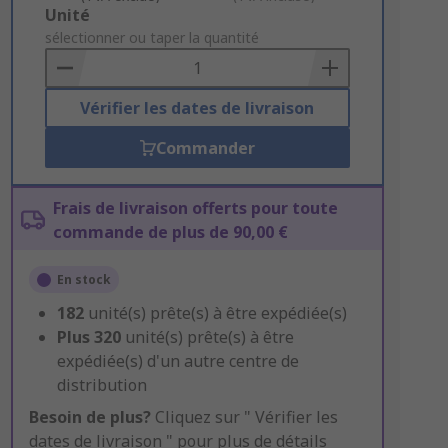
Add
Unité
to
sélectionner ou taper la quantité
Basket
Vérifier les dates de livraison
Commander
Frais de livraison offerts pour toute
commande de plus de 90,00 €
En stock
182
unité(s) prête(s) à être expédiée(s)
Plus
320
unité(s) prête(s) à être
expédiée(s) d'un autre centre de
distribution
Besoin de plus?
Cliquez sur " Vérifier les
dates de livraison " pour plus de détails