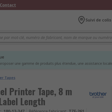
 Contact
Suivi de colis
que
proposer une gamme de produits plus étendue, une assistance locale 
ter Tapes
el Printer Tape, 8 m
Label Length
c
:
180-13-347
Référence fabricant
:
TZE-261