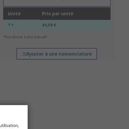
Unité
Prix par unité
1 +
41,59 €
*Prix donné à titre indicatif
Ajouter à une nomenclature
tilisation,