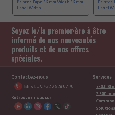
Printer Tape 36 mm Width 36 mm
Printer
Label Width
Label W
Soyez le/la premier·ère à être
informé de nos nouveautés
produits et de nos offres
spéciales.
Contactez-nous
Services
BE & LUX: +32 2 528 07 70
750.000 p
2.500 ma
Retrouvez-nous sur
Comman
Solutions