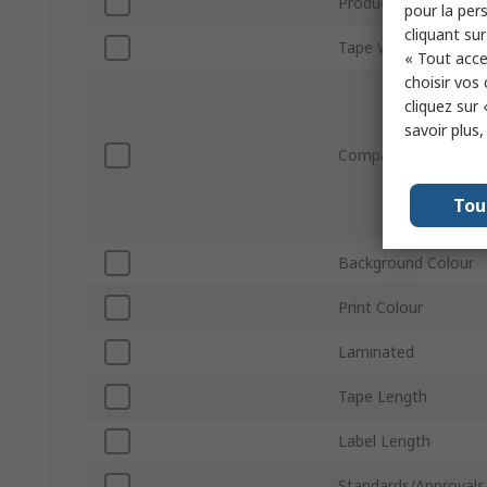
Product Type
pour la pers
cliquant sur
Tape Width
« Tout acce
choisir vos
cliquez sur 
savoir plus
Compatible Printers
Tou
Background Colour
Print Colour
Laminated
Tape Length
Label Length
Standards/Approvals