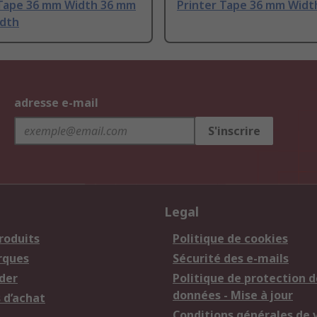
 Tape 36 mm Width 36 mm
Printer Tape 36 mm Widt
idth
adresse e-mail
S'inscrire
Legal
roduits
Politique de cookies
rques
Sécurité des e-mails
der
Politique de protection d
données - Mise à jour
 d’achat
Conditions générales de 