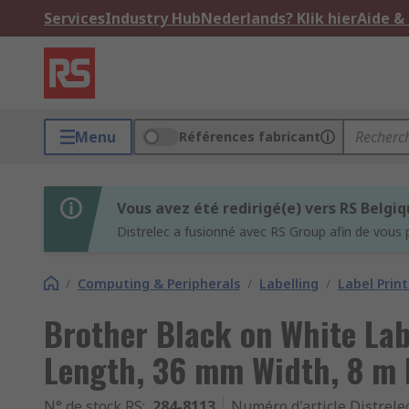
Services
Industry Hub
Nederlands? Klik hier
Aide &
Menu
Références fabricant
Vous avez été redirigé(e) vers RS Belgi
Distrelec a fusionné avec RS Group afin de vous 
/
Computing & Peripherals
/
Labelling
/
Label Prin
Brother Black on White Lab
Length, 36 mm Width, 8 m 
N° de stock RS
:
284-8113
Numéro d'article Distrele