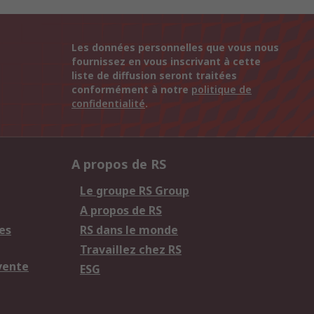
Les données personnelles que vous nous
fournissez en vous inscrivant à cette
liste de diffusion seront traitées
conformément à notre
politique de
confidentialité
.
A propos de RS
Le groupe RS Group
A propos de RS
es
RS dans le monde
Travaillez chez RS
vente
ESG