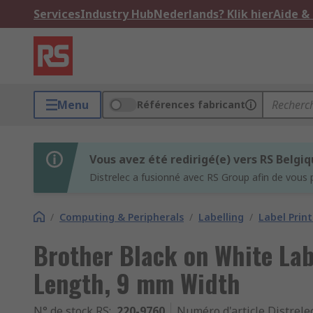
Services
Industry Hub
Nederlands? Klik hier
Aide &
Menu
Références fabricant
Vous avez été redirigé(e) vers RS Belgi
Distrelec a fusionné avec RS Group afin de vous 
/
Computing & Peripherals
/
Labelling
/
Label Prin
Brother Black on White Lab
Length, 9 mm Width
N° de stock RS
:
220-9760
Numéro d'article Distrele