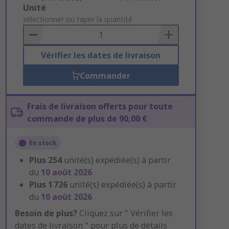
Add
Unité
to
sélectionner ou taper la quantité
Basket
Vérifier les dates de livraison
Commander
Frais de livraison offerts pour toute
commande de plus de 90,00 €
En stock
Plus
254
unité(s) expédiée(s) à partir
du
10 août 2026
Plus
1 726
unité(s) expédiée(s) à partir
du
10 août 2026
Besoin de plus?
Cliquez sur " Vérifier les
dates de livraison " pour plus de détails