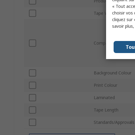
Product Type
« Tout acce
choisir vos
Tape Width
cliquez sur 
savoir plus
Compatible Printers
Tou
Background Colour
Print Colour
Laminated
Tape Length
Standards/Approvals