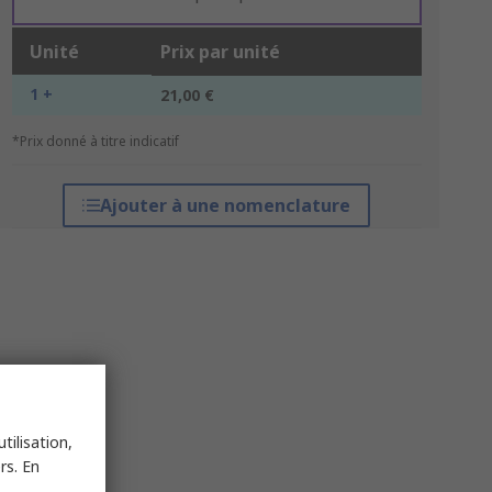
Unité
Prix par unité
1 +
21,00 €
*Prix donné à titre indicatif
Ajouter à une nomenclature
tilisation,
rs. En