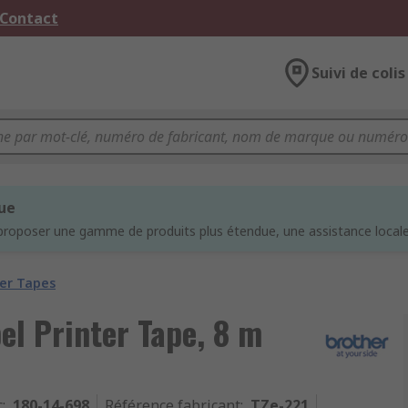
 Contact
Suivi de colis
que
proposer une gamme de produits plus étendue, une assistance locale 
ter Tapes
el Printer Tape, 8 m
c
:
180-14-698
Référence fabricant
:
TZe-221