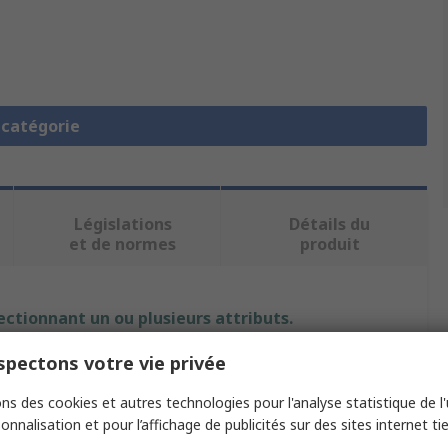
a catégorie
Législations
Détails du
et de normes
produit
ectionnant un ou plusieurs attributs.
pectons votre vie privée
Valeur
ns des cookies et autres technologies pour l'analyse statistique de l'u
Brother
onnalisation et pour l’affichage de publicités sur des sites internet tie