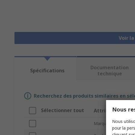
Voir l
Documentation
Spécifications
technique
Recherchez des produits similaires en sél
Nous res
Sélectionner tout
Attribut
Nous utiliso
Marque
pour la pers
cliquant sur