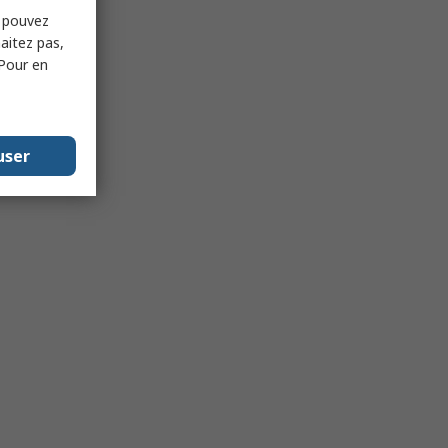
s pouvez
haitez pas,
 Pour en
user