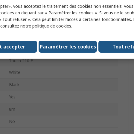
Label Printer Tape
pter», vous acceptez le traitement des cookies non essentiels. Vou
 cookies en cliquant sur « Paramétrer les cookies ». Si vous ne le sou
9mm
« Tout refuser ». Cela peut limiter l’accès à certaines fonctionnalités.
P-Touch 1200, H 100 LB, P-Touch 340 C, P-Touch
, consultez notre
politique de cookies.
1005 BTS, E 550 W VP, H 101 GB, P-Touch 1005
Series, P-Touch 18 R, P-Touch 900 F, P-Touch 1000, H
105 WB, P-Touch 1280, P-Touch 550, P-Touch 300, H
t accepter
Paramétrer les cookies
Tout ref
200, H 107 B, P-Touch 200, P-Touch 1010, P-Touch
900, P-Touch 1850, H 105, P-Touch 1250, H 100 R, P-
Touch 210 E
White
Black
Yes
8m
No