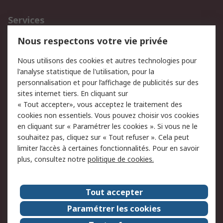
Services
750.000 produits
2.500 marques
Nous respectons votre vie privée
Commander
Solutions d’achat
Nous utilisons des cookies et autres technologies pour
Retours
Support technique
l'analyse statistique de l'utilisation, pour la
Track & trace
personnalisation et pour l’affichage de publicités sur des
sites internet tiers. En cliquant sur
« Tout accepter», vous acceptez le traitement des
Legal
cookies non essentiels. Vous pouvez choisir vos cookies
Politique de cookies
Sécurité des e-mails
en cliquant sur « Paramétrer les cookies ». Si vous ne le
souhaitez pas, cliquez sur « Tout refuser ». Cela peut
Politique de protection
Conditions générales
limiter l’accès à certaines fonctionnalités. Pour en savoir
des données - Mise à
de vente
plus, consultez notre
politique de cookies.
jour
A propos de RS
Tout accepter
Le groupe RS Group
A propos de RS
Paramétrer les cookies
RS dans le monde
Travaillez chez RS