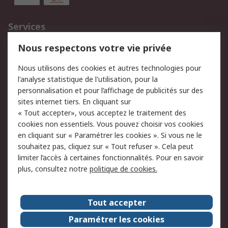
Services
750.000 produits
2.500 marques
Nous respectons votre vie privée
Commander
Solutions d’achat
Nous utilisons des cookies et autres technologies pour
Retours
Support technique
l'analyse statistique de l'utilisation, pour la
Track & trace
personnalisation et pour l’affichage de publicités sur des
sites internet tiers. En cliquant sur
« Tout accepter», vous acceptez le traitement des
Legal
cookies non essentiels. Vous pouvez choisir vos cookies
Politique de cookies
Sécurité des e-mails
en cliquant sur « Paramétrer les cookies ». Si vous ne le
souhaitez pas, cliquez sur « Tout refuser ». Cela peut
Politique de protection
Conditions générales
limiter l’accès à certaines fonctionnalités. Pour en savoir
des données - Mise à
de vente
plus, consultez notre
politique de cookies.
jour
A propos de RS
Tout accepter
Le groupe RS Group
A propos de RS
Paramétrer les cookies