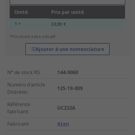
Unité
Prix par unité
1 +
32,83 €
*Prix donné à titre indicatif
Ajouter à une nomenclature
N° de stock RS
:
144-9060
Numéro d'article
125-19-009
Distrelec
:
Référence
UC232A
fabricant
:
Fabricant
:
Aten