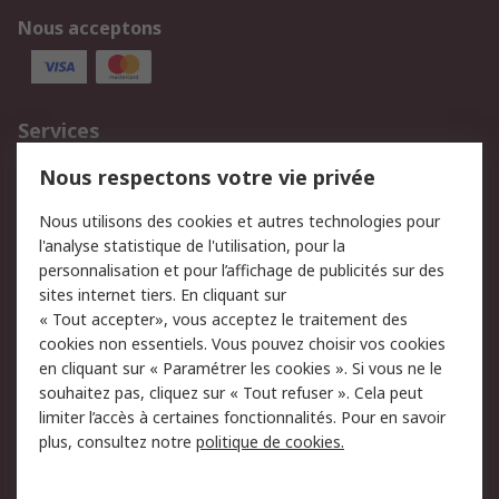
Nous acceptons
Services
750.000 produits
2.500 marques
Nous respectons votre vie privée
Commander
Solutions d’achat
Nous utilisons des cookies et autres technologies pour
Retours
Support technique
l'analyse statistique de l'utilisation, pour la
Track & trace
personnalisation et pour l’affichage de publicités sur des
sites internet tiers. En cliquant sur
« Tout accepter», vous acceptez le traitement des
Legal
cookies non essentiels. Vous pouvez choisir vos cookies
Politique de cookies
Sécurité des e-mails
en cliquant sur « Paramétrer les cookies ». Si vous ne le
souhaitez pas, cliquez sur « Tout refuser ». Cela peut
Politique de protection
Conditions générales
limiter l’accès à certaines fonctionnalités. Pour en savoir
des données - Mise à
de vente
plus, consultez notre
politique de cookies.
jour