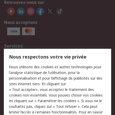
Retrouvez-nous sur
Nous acceptons
Services
750.000 produits
2.500 marques
Nous respectons votre vie privée
Commander
Solutions d’achat
Nous utilisons des cookies et autres technologies pour
Retours
Support technique
l'analyse statistique de l'utilisation, pour la
Track & trace
personnalisation et pour l’affichage de publicités sur des
sites internet tiers. En cliquant sur
« Tout accepter», vous acceptez le traitement des
Legal
cookies non essentiels. Vous pouvez choisir vos cookies
Politique de cookies
Sécurité des e-mails
en cliquant sur « Paramétrer les cookies ». Si vous ne le
souhaitez pas, cliquez sur « Tout refuser ». Cela peut
Politique de protection
Conditions générales
limiter l’accès à certaines fonctionnalités. Pour en savoir
des données - Mise à
de vente