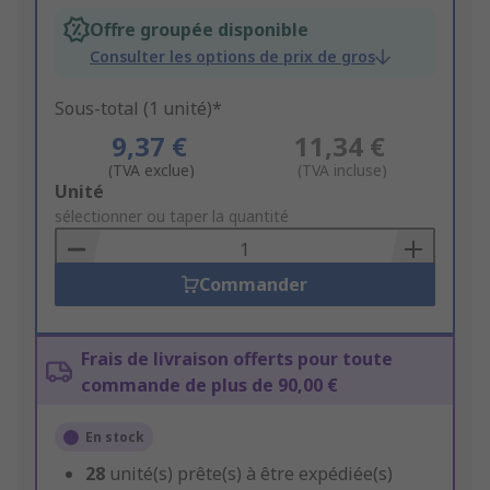
Offre groupée disponible
Consulter les options de prix de gros
Sous-total (1 unité)*
9,37 €
11,34 €
(TVA exclue)
(TVA incluse)
Add
Unité
to
sélectionner ou taper la quantité
Basket
Commander
Frais de livraison offerts pour toute
commande de plus de 90,00 €
En stock
28
unité(s) prête(s) à être expédiée(s)