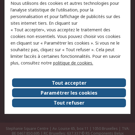
Nous utilisons des cookies et autres technologies pour
Retours
Support technique
l'analyse statistique de l'utilisation, pour la
Track & trace
personnalisation et pour l’affichage de publicités sur des
sites internet tiers. En cliquant sur
« Tout accepter», vous acceptez le traitement des
Legal
cookies non essentiels. Vous pouvez choisir vos cookies
Politique de cookies
Sécurité des e-mails
en cliquant sur « Paramétrer les cookies ». Si vous ne le
souhaitez pas, cliquez sur « Tout refuser ». Cela peut
Politique de protection
Conditions générales
limiter l’accès à certaines fonctionnalités. Pour en savoir
des données - Mise à
de vente
plus, consultez notre
politique de cookies.
jour
A propos de RS
Tout accepter
Le groupe RS Group
A propos de RS
Paramétrer les cookies
RS dans le monde
Travaillez chez RS
Tout refuser
ESG
Stephanie Square Centre | Av. Louise 65, box 11 | 1050 Bruxelles | TVA:
BE 0467.850.695 | RC Bruxelles: 637.337
© RS Components Belux