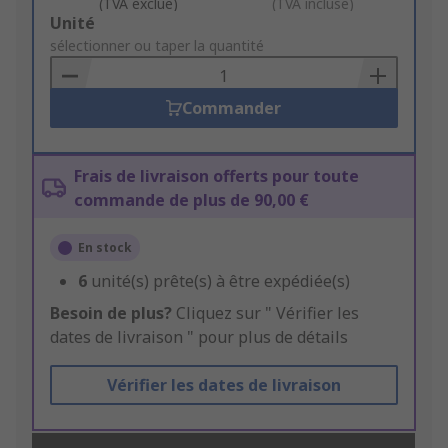
(TVA exclue)
(TVA incluse)
Add
Unité
to
sélectionner ou taper la quantité
Basket
Commander
Frais de livraison offerts pour toute
commande de plus de 90,00 €
En stock
6
unité(s) prête(s) à être expédiée(s)
Besoin de plus?
Cliquez sur " Vérifier les
dates de livraison " pour plus de détails
Vérifier les dates de livraison