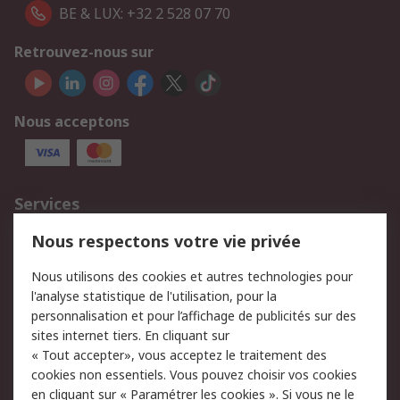
BE & LUX: +32 2 528 07 70
Retrouvez-nous sur
Nous acceptons
Services
750.000 produits
2.500 marques
Nous respectons votre vie privée
Commander
Solutions d’achat
Nous utilisons des cookies et autres technologies pour
Retours
Support technique
l'analyse statistique de l'utilisation, pour la
Track & trace
personnalisation et pour l’affichage de publicités sur des
sites internet tiers. En cliquant sur
« Tout accepter», vous acceptez le traitement des
Legal
cookies non essentiels. Vous pouvez choisir vos cookies
Politique de cookies
Sécurité des e-mails
en cliquant sur « Paramétrer les cookies ». Si vous ne le