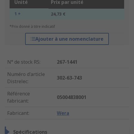
Unité
Prix par unité
1 +
24,73 €
*Prix donné à titre indicatif
Ajouter à une nomenclature
N° de stock RS
:
267-1441
Numéro d'article
302-63-743
Distrelec
:
Référence
05004838001
fabricant
:
Fabricant
:
Wera
Spécifications