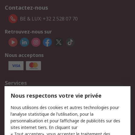
Contactez-nous
BE & LUX: +32 2 528 07 70
Retrouvez-nous sur
Nous acceptons
Services
750.000 produits
2.500 marques
Nous respectons votre vie privée
Commander
Solutions d’achat
Nous utilisons des cookies et autres technologies pour
Retours
Support technique
l'analyse statistique de l'utilisation, pour la
Track & trace
personnalisation et pour l’affichage de publicités sur des
sites internet tiers. En cliquant sur
« Tout accepter», vous acceptez le traitement des
Legal