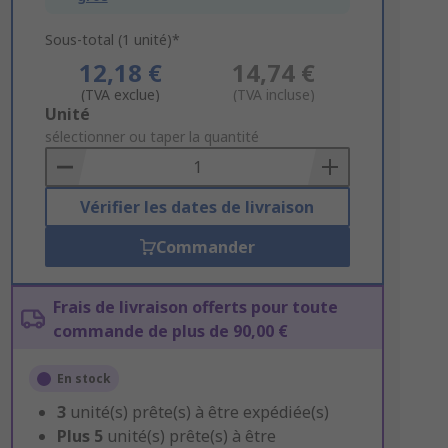
Sous-total (1 unité)*
12,18 €
14,74 €
(TVA exclue)
(TVA incluse)
Add
Unité
to
sélectionner ou taper la quantité
Basket
Vérifier les dates de livraison
Commander
Frais de livraison offerts pour toute
commande de plus de 90,00 €
En stock
3
unité(s) prête(s) à être expédiée(s)
Plus
5
unité(s) prête(s) à être