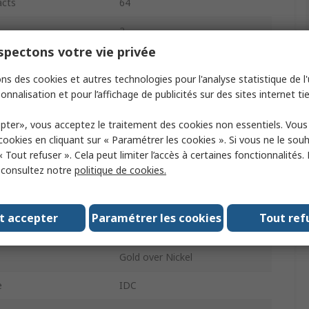
acts
64
2
pectons votre vie privée
1A
ns des cookies et autres technologies pour l'analyse statistique de l'u
2.54mm
onnalisation et pour l’affichage de publicités sur des sites internet tie
1kV
pter», vous acceptez le traitement des cookies non essentiels. Vou
 cookies en cliquant sur « Paramétrer les cookies ». Si vous ne le sou
ouded
Shrouded
« Tout refuser ». Cela peut limiter l’accès à certaines fonctionnalités.
, consultez notre
politique de cookies.
er
Female
Cable
t accepter
Paramétrer les cookies
Tout ref
Right Angle
Gold over Nickel
e
IDC