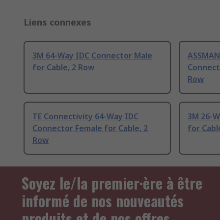
Liens connexes
3M 64-Way IDC Connector Male
ASSMAN
for Cable, 2 Row
Connecto
Row
TE Connectivity 64-Way IDC
3M 26-W
Connector Female for Cable, 2
for Cabl
Row
Soyez le/la premier·ère à être
informé de nos nouveautés
produits et de nos offres