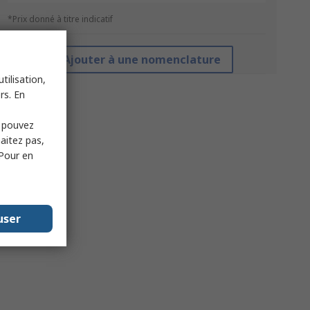
*Prix donné à titre indicatif
Ajouter à une nomenclature
tilisation,
rs. En
s pouvez
haitez pas,
 Pour en
user