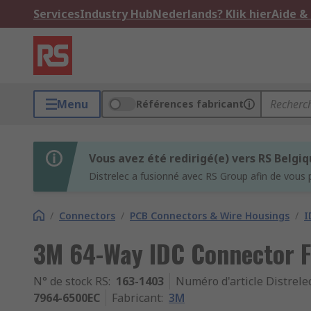
Services
Industry Hub
Nederlands? Klik hier
Aide &
Menu
Références fabricant
Vous avez été redirigé(e) vers RS Belgi
Distrelec a fusionné avec RS Group afin de vous 
/
Connectors
/
PCB Connectors & Wire Housings
/
I
3M 64-Way IDC Connector F
N° de stock RS
:
163-1403
Numéro d'article Distrele
7964-6500EC
Fabricant
:
3M