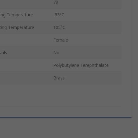
79
ing Temperature
-55°C
ing Temperature
105°C
Female
vals
No
Polybutylene Terephthalate
Brass