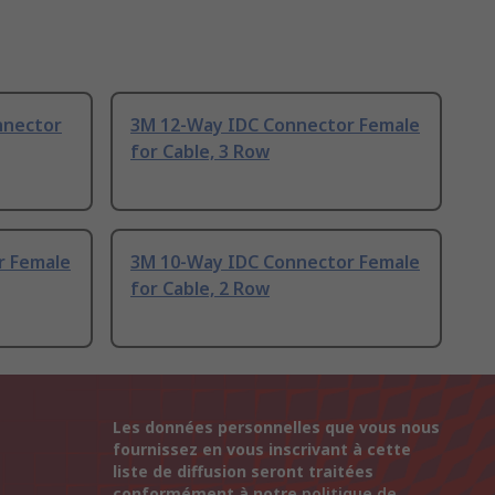
nnector
3M 12-Way IDC Connector Female
for Cable, 3 Row
r Female
3M 10-Way IDC Connector Female
for Cable, 2 Row
Les données personnelles que vous nous
fournissez en vous inscrivant à cette
liste de diffusion seront traitées
conformément à notre
politique de