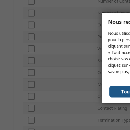
Number of Cont
Number of Rows
Nous res
Current
Nous utiliso
Pitch
pour la pers
cliquant sur
Voltage
« Tout acce
choisir vos
Shrouded/Unshr
cliquez sur 
savoir plus
Connector Gend
Mount Type
Tou
Orientation
Contact Plating
Termination Typ