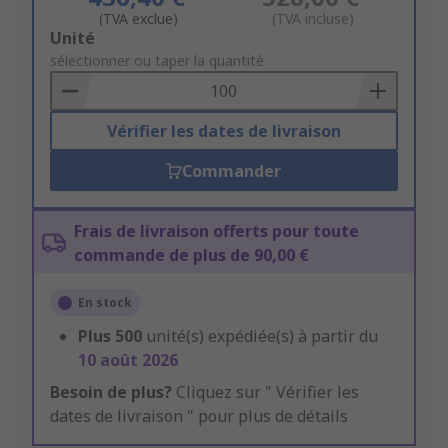
(TVA exclue)
(TVA incluse)
Add
Unité
to
sélectionner ou taper la quantité
Basket
Vérifier les dates de livraison
Commander
Frais de livraison offerts pour toute
commande de plus de 90,00 €
En stock
Plus
500
unité(s) expédiée(s) à partir du
10 août 2026
Besoin de plus?
Cliquez sur " Vérifier les
dates de livraison " pour plus de détails