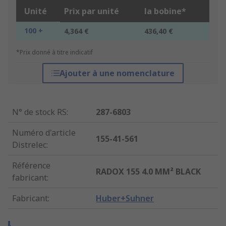
Unité
Prix par unité
la bobine*
100 +
4,364 €
436,40 €
*Prix donné à titre indicatif
Ajouter à une nomenclature
N° de stock RS
:
287-6803
Numéro d'article
155-41-561
Distrelec
:
Référence
RADOX 155 4.0 MM² BLACK
fabricant
:
Fabricant
:
Huber+Suhner