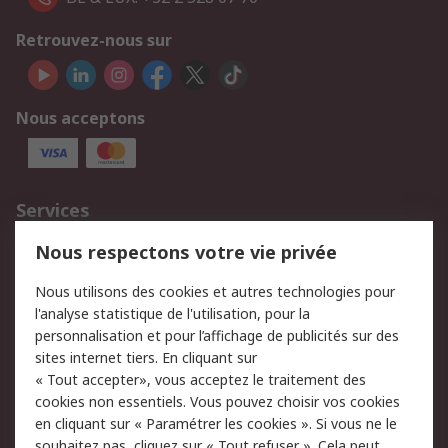
Retrouvez-nous sur
Nous acceptons
Services
750.000 produits
2.500 marques
Nous respectons votre vie privée
Commander
Solutions d’achat
Nous utilisons des cookies et autres technologies pour
Retours
Support technique
l'analyse statistique de l'utilisation, pour la
Track & trace
personnalisation et pour l’affichage de publicités sur des
sites internet tiers. En cliquant sur
« Tout accepter», vous acceptez le traitement des
Legal
cookies non essentiels. Vous pouvez choisir vos cookies
Politique de cookies
Sécurité des e-mails
en cliquant sur « Paramétrer les cookies ». Si vous ne le
souhaitez pas, cliquez sur « Tout refuser ». Cela peut