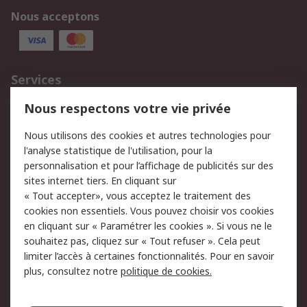
Nous acceptons
Services
750.000 produits
2.500 marques
Nous respectons votre vie privée
Commander
Solutions d’achat
Nous utilisons des cookies et autres technologies pour
Retours
Support technique
l'analyse statistique de l'utilisation, pour la
Track & trace
personnalisation et pour l’affichage de publicités sur des
sites internet tiers. En cliquant sur
« Tout accepter», vous acceptez le traitement des
Legal
cookies non essentiels. Vous pouvez choisir vos cookies
Politique de cookies
Sécurité des e-mails
en cliquant sur « Paramétrer les cookies ». Si vous ne le
souhaitez pas, cliquez sur « Tout refuser ». Cela peut
Politique de protection
Conditions générales
limiter l’accès à certaines fonctionnalités. Pour en savoir
des données - Mise à
de vente
plus, consultez notre
politique de cookies.
jour