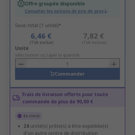
Offre groupée disponible
Consulter les options de prix de gros
Sous-total (1 unité)*
6,46 €
7,82 €
(TVA exclue)
(TVA incluse)
Add
Unité
to
sélectionner ou taper la quantité
Basket
Commander
Frais de livraison offerts pour toute
commande de plus de 90,00 €
En stock
24
unité(s) prête(s) à être expédiée(s)
d'un autre centre de distribution