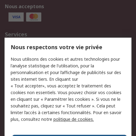
Nous acceptons
Services
750.000 produits
2.500 marques
Nous respectons votre vie privée
Commander
Solutions d’achat
Nous utilisons des cookies et autres technologies pour
Retours
Support technique
l'analyse statistique de l'utilisation, pour la
Track & trace
personnalisation et pour l’affichage de publicités sur des
sites internet tiers. En cliquant sur
« Tout accepter», vous acceptez le traitement des
Legal
cookies non essentiels. Vous pouvez choisir vos cookies
Politique de cookies
Sécurité des e-mails
en cliquant sur « Paramétrer les cookies ». Si vous ne le
souhaitez pas, cliquez sur « Tout refuser ». Cela peut
Politique de protection
Conditions générales
limiter l’accès à certaines fonctionnalités. Pour en savoir
des données - Mise à
de vente
plus, consultez notre
politique de cookies.
jour