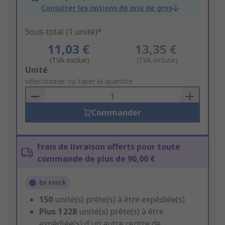
Consulter les options de prix de gros
Sous-total (1 unité)*
11,03 €
13,35 €
(TVA exclue)
(TVA incluse)
Add
Unité
to
sélectionner ou taper la quantité
Basket
Commander
Frais de livraison offerts pour toute
commande de plus de 90,00 €
En stock
150
unité(s) prête(s) à être expédiée(s)
Plus
1 228
unité(s) prête(s) à être
expédiée(s) d'un autre centre de