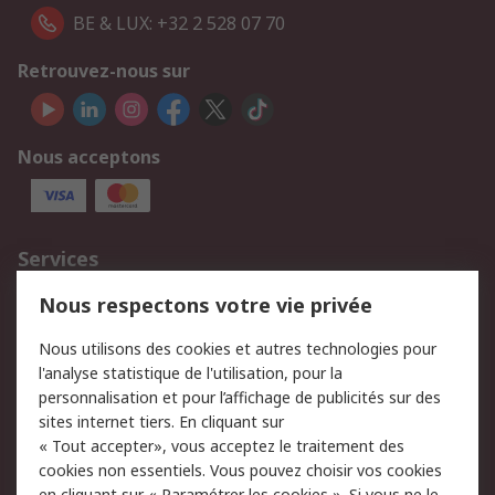
BE & LUX: +32 2 528 07 70
Retrouvez-nous sur
Nous acceptons
Services
750.000 produits
2.500 marques
Nous respectons votre vie privée
Commander
Solutions d’achat
Nous utilisons des cookies et autres technologies pour
Retours
Support technique
l'analyse statistique de l'utilisation, pour la
Track & trace
personnalisation et pour l’affichage de publicités sur des
sites internet tiers. En cliquant sur
« Tout accepter», vous acceptez le traitement des
Legal
cookies non essentiels. Vous pouvez choisir vos cookies
Politique de cookies
Sécurité des e-mails
en cliquant sur « Paramétrer les cookies ». Si vous ne le