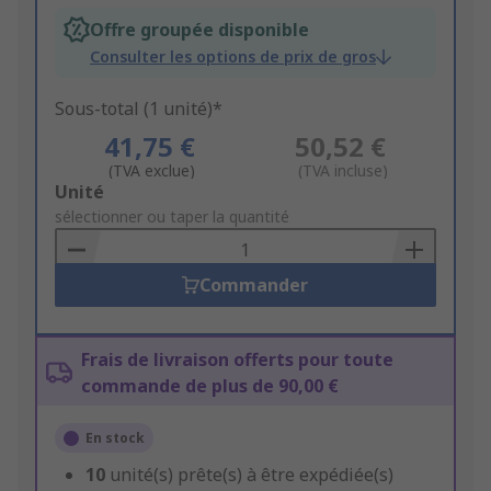
Offre groupée disponible
Consulter les options de prix de gros
Sous-total (1 unité)*
41,75 €
50,52 €
(TVA exclue)
(TVA incluse)
Add
Unité
to
sélectionner ou taper la quantité
Basket
Commander
Frais de livraison offerts pour toute
commande de plus de 90,00 €
En stock
10
unité(s) prête(s) à être expédiée(s)