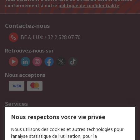
conformément à notre
politique de confidentialité
.
Contactez-nous
BE & LUX: +32 2 528 07 70
Retrouvez-nous sur
Nous acceptons
Services
750.000 produits
2.500 marques
Nous respectons votre vie privée
Commander
Solutions d’achat
Nous utilisons des cookies et autres technologies pour
Retours
Support technique
l'analyse statistique de l'utilisation, pour la