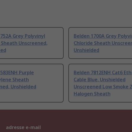
752A Grey Polyvinyl
Belden 1700A Grey Polyvi
e Sheath Unscreened,
Chloride Sheath Unscree
ded
Unshielded
1583ENH Purple
Belden 7812ENH Cat6 Eth
ylene Sheath
Cable Blue, Unshielded
ned, Unshielded
Unscreened Low Smoke 
Halogen Sheath
adresse e-mail