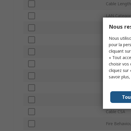
Cable Length
LAN Categor
Nous res
Shield Type
Nous utiliso
Screened/Un
pour la pers
cliquant sur
Conductor T
« Tout acce
Jacket Colou
choisir vos
cliquez sur 
Jacket Materi
savoir plus
Minimum Ope
Tou
Maximum Ope
Cable CSA
Fire Behavio