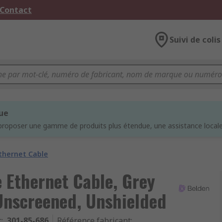
 Contact
Suivi de colis
que
proposer une gamme de produits plus étendue, une assistance locale 
thernet Cable
 Ethernet Cable, Grey
Unscreened, Unshielded
c
:
301-85-686
Référence fabricant
: