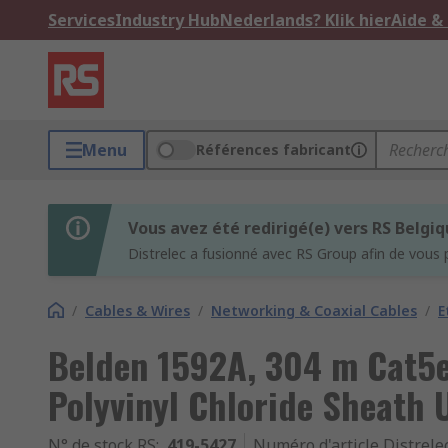
Services
Industry Hub
Nederlands? Klik hier
Aide &
Menu
Références fabricant
Vous avez été redirigé(e) vers RS Belgi
Distrelec a fusionné avec RS Group afin de vous 
/
Cables & Wires
/
Networking & Coaxial Cables
/
E
Belden 1592A, 304 m Cat5e
Polyvinyl Chloride Sheath 
N° de stock RS
:
419-5427
Numéro d'article Distrele