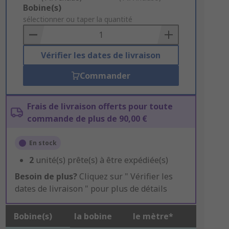
Add
Bobine(s)
to
sélectionner ou taper la quantité
Basket
Vérifier les dates de livraison
Commander
Frais de livraison offerts pour toute
commande de plus de 90,00 €
En stock
2
unité(s) prête(s) à être expédiée(s)
Besoin de plus?
Cliquez sur " Vérifier les
dates de livraison " pour plus de détails
Bobine(s)
la bobine
le mètre*