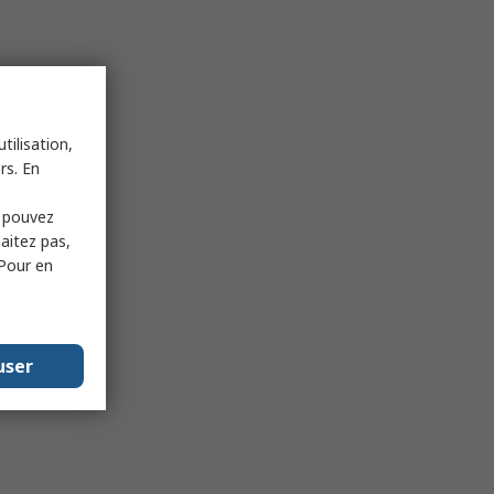
tilisation,
rs. En
s pouvez
haitez pas,
 Pour en
user