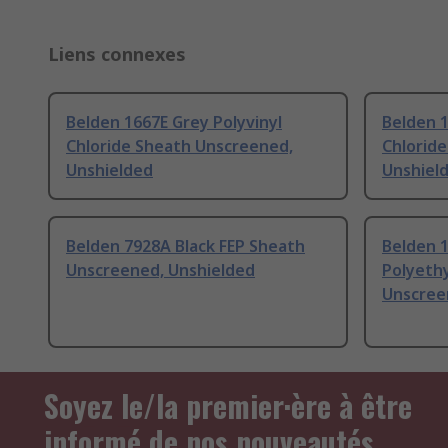
Liens connexes
Belden 1667E Grey Polyvinyl
Belden 1
Chloride Sheath Unscreened,
Chlorid
Unshielded
Unshiel
Belden 7928A Black FEP Sheath
Belden 
Unscreened, Unshielded
Polyeth
Unscree
Soyez le/la premier·ère à être
informé de nos nouveautés