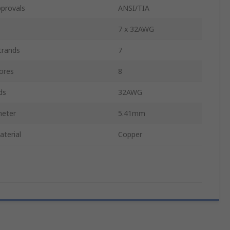
provals
ANSI/TIA
7 x 32AWG
trands
7
ores
8
ds
32AWG
meter
5.41mm
terial
Copper