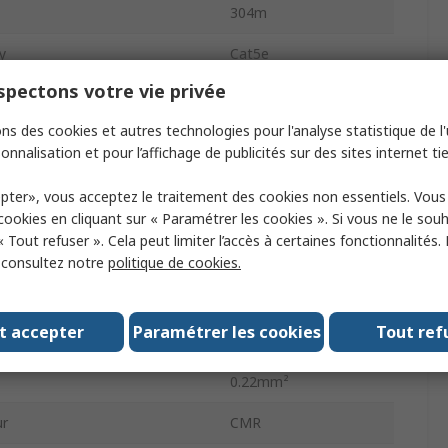
304m
y
Cat5e
pectons votre vie privée
Unshielded
ns des cookies et autres technologies pour l'analyse statistique de l'u
screened
Unscreened
onnalisation et pour l’affichage de publicités sur des sites internet tie
ype
Stranded
pter», vous acceptez le traitement des cookies non essentiels. Vou
r
Grey
 cookies en cliquant sur « Paramétrer les cookies ». Si vous ne le sou
« Tout refuser ». Cela peut limiter l’accès à certaines fonctionnalités.
al
Polyvinyl Chloride
, consultez notre
politique de cookies.
rating Temperature
-25°C
t accepter
Paramétrer les cookies
Tout ref
rating Temperature
75°C
0.22mm²
ur
CMR